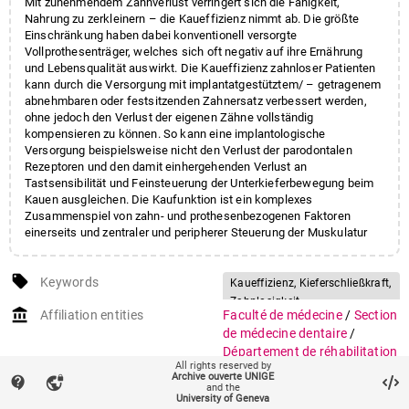
Mit zunehmendem Zahnverlust verringert sich die Fähigkeit,
Nahrung zu zerkleinern – die Kaueffizienz nimmt ab. Die größte
Einschränkung haben dabei konventionell versorgte
Vollprothesenträger, welches sich oft negativ auf ihre Ernährung
und Lebensqualität auswirkt. Die Kaueffizienz zahnloser Patienten
kann durch die Versorgung mit implantatgestütztem/ – getragenem
abnehmbaren oder festsitzenden Zahnersatz verbessert werden,
ohne jedoch den Verlust der eigenen Zähne vollständig
kompensieren zu können. So kann eine implantologische
Versorgung beispielsweise nicht den Verlust der parodontalen
Rezeptoren und den damit einhergehenden Verlust an
Tastsensibilität und Feinsteuerung der Unterkieferbewegung beim
Kauen ausgleichen. Die Kaufunktion ist ein komplexes
Zusammenspiel von zahn- und prothesenbezogenen Faktoren
einerseits und zentraler und peripherer Steuerung der Muskulatur
und anderer oraler Gewebe andererseits. Bei unter- oder
mangelernährten Senioren reicht die prothetische Versorgung als
local_offer
alleinige Therapie nicht aus um lang etablierte
Keywords
Kaueffizienz, Kieferschließkraft,
Ernährungsgewohnheiten zu durchbrechen; eine
Zahnlosigkeit,
account_balance
Ernährungsberatung sollte die zahnärztliche Therapie ergänzen.
Affiliation entities
Faculté de médecine
/
Section
implantatgestützte
de médecine dentaire
/
Deckprothesen,
Département de réhabilitation
implantatgetragene
All rights reserved by
oro-faciale
/
Division de
festsitzende Totalprothesen,
Archive ouverte UNIGE
contact_support
vpn_lock
gérodontologie et prothèse
and the
konventionelle Vollprothesen,
University of Geneva
adjointe