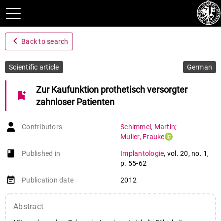
navigate_before
Back to search
Scientific article
German
Zur Kaufunktion prothetisch versorgter
bookmark_add
zahnloser Patienten
Contributors
Schimmel
,
Martin
;
Muller
,
Frauke
book-open
Published in
Implantologie
,
vol. 20
,
no. 1
,
p. 55-62
event_note
Publication date
2012
Abstract