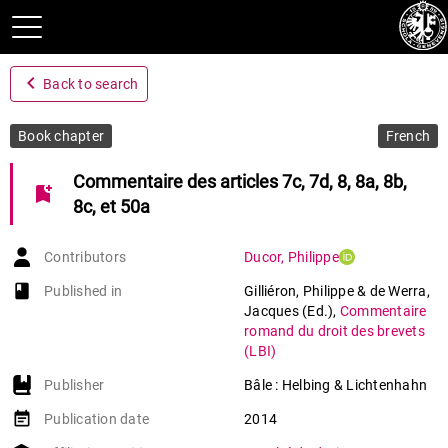
navigate_before
Back to search
Book chapter
French
Commentaire des articles 7c, 7d, 8, 8a, 8b,
bookmark_add
8c, et 50a
Contributors
Ducor
,
Philippe
book-open
Published in
Gilliéron, Philippe & de Werra,
Jacques (Ed.)
,
Commentaire
romand du droit des brevets
(LBI)
Publisher
Bâle : Helbing & Lichtenhahn
event_note
Publication date
2014