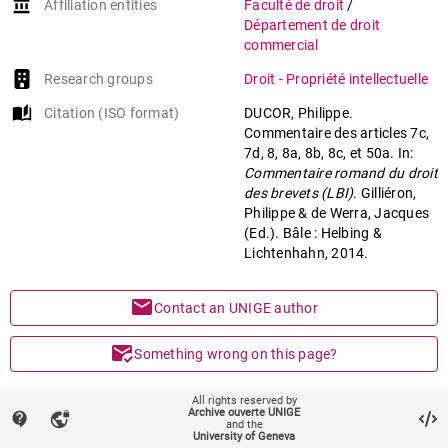
account_balance
Affiliation entities
Faculté de droit
/
Département de droit
commercial
Research groups
Droit - Propriété intellectuelle
auto_stories
Citation (ISO format)
DUCOR, Philippe.
Commentaire des articles 7c,
7d, 8, 8a, 8b, 8c, et 50a. In:
Commentaire romand du droit
des brevets (LBI)
. Gilliéron,
Philippe & de Werra, Jacques
(Ed.). Bâle : Helbing &
Lichtenhahn, 2014.
mail
Contact an UNIGE author
mark_email_read
Something wrong on this page?
share
Share
All rights reserved by
Archive ouverte UNIGE
contact_support
vpn_lock
and the
University of Geneva