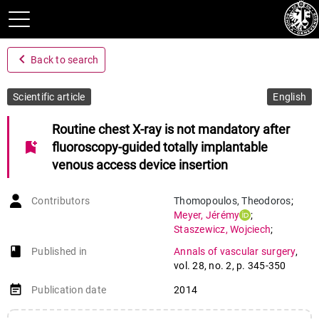
navigate_before
Back to search
Scientific article
English
Routine chest X-ray is not mandatory after
bookmark_add
fluoroscopy-guided totally implantable
venous access device insertion
Contributors
Thomopoulos
,
Theodoros
;
Meyer
,
Jérémy
;
Staszewicz
,
Wojciech
;
Bagetakos
,
Ilias
;
book-open
Published in
Annals of vascular surgery
,
Scheffler
,
Max
;
vol. 28
,
no. 2
,
p. 345-350
Lomessy
,
Antoine Paul
;
Toso
,
Christian
;
event_note
Publication date
2014
Becker
,
Christoph
;
Morel
,
Philippe