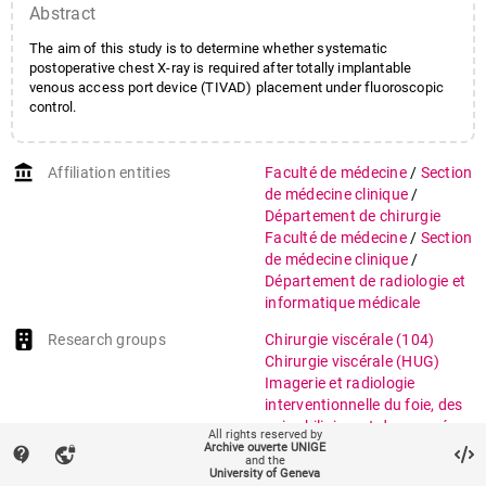
Abstract
The aim of this study is to determine whether systematic
postoperative chest X-ray is required after totally implantable
venous access port device (TIVAD) placement under fluoroscopic
control.
account_balance
Affiliation entities
Faculté de médecine
/
Section
de médecine clinique
/
Département de chirurgie
Faculté de médecine
/
Section
de médecine clinique
/
Département de radiologie et
informatique médicale
Research groups
Chirurgie viscérale
(104)
Chirurgie viscérale (HUG)
Imagerie et radiologie
interventionnelle du foie, des
voies biliaires et du pancréas
All rights reserved by
(316)
Archive ouverte UNIGE
contact_support
vpn_lock
and the
Transplantation et
University of Geneva