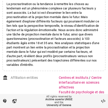
La procrastination ou la tendance à remettre les choses au
lendemain est un phénomène complexe car plusieurs facteurs y
sont associés. Le but ici est d'examiner le lien entre la
procrastination et la projection mentale dans le futur. Mais
également d'explorer différents facteurs qui pourraient moduler ce
lien tels que la perspective temporelle, le niveau d'identification de
l'action et la régulation émotionnelle. Nous avons donc administré
une tâche de projection mentale dans le futur, ainsi que divers
questionnaires (procrastination et facteurs associés) à 103
étudiants âgés entre 18 et 35 ans. Nos analyses statistiques d'une
part montrent un lien entre la procrastination et la projection
mentale dans le futur qui est modéré par certains facteurs, et
d'autre part, révèlent deux profils (procrastinateurs versus non
procrastinateurs) présentant des trajectoires différentes sur nos
variables d'intérêts.
account_balance
Affiliation entities
Centres et instituts
/
Centre
interfacultaire en sciences
affectives
Faculté de psychologie et des
All rights reserved by
sciences de l'éducation
/
Archive ouverte UNIGE
contact_support
vpn_lock
Section de psychologie
and the
University of Geneva