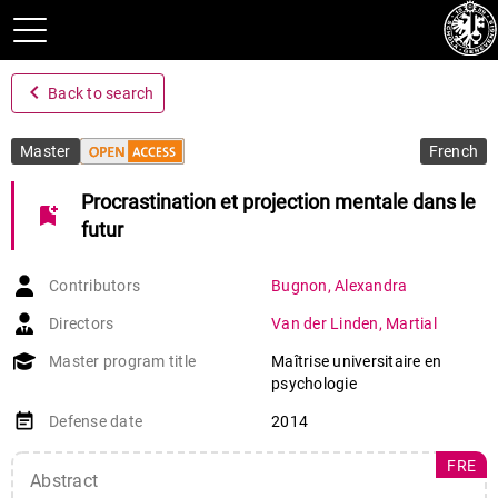
navigate_before
Back to search
Master
French
Procrastination et projection mentale dans le
bookmark_add
futur
Contributors
Bugnon
,
Alexandra
Directors
Van der Linden
,
Martial
Master program title
Maîtrise universitaire en
psychologie
event_note
Defense date
2014
FRE
Abstract