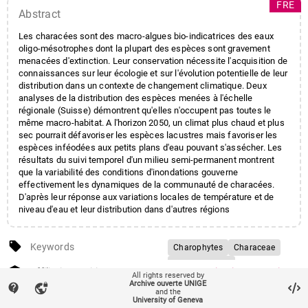
FRE
Abstract
Les characées sont des macro-algues bio-indicatrices des eaux
oligo-mésotrophes dont la plupart des espèces sont gravement
menacées d'extinction. Leur conservation nécessite l'acquisition de
connaissances sur leur écologie et sur l'évolution potentielle de leur
distribution dans un contexte de changement climatique. Deux
analyses de la distribution des espèces menées à l'échelle
régionale (Suisse) démontrent qu'elles n'occupent pas toutes le
même macro-habitat. A l'horizon 2050, un climat plus chaud et plus
sec pourrait défavoriser les espèces lacustres mais favoriser les
espèces inféodées aux petits plans d'eau pouvant s'assécher. Les
résultats du suivi temporel d'un milieu semi-permanent montrent
que la variabilité des conditions d'inondations gouverne
effectivement les dynamiques de la communauté de characées.
D'après leur réponse aux variations locales de température et de
niveau d'eau et leur distribution dans d'autres régions
géographiques, plusieurs espèces de characées disposeraient
finalement de potentialités d'adaptation à une plus grande variété
local_offer
d'habitats que ceux observés en Suisse.
Keywords
Charophytes
Characeae
Physico-chime
account_balance
Affiliation entities
Centres et instituts
/
Institut
All rights reserved by
Occupation du sol
Superficie
Archive ouverte UNIGE
des sciences de
contact_support
vpn_lock
and the
Climat
l'environnement
University of Geneva