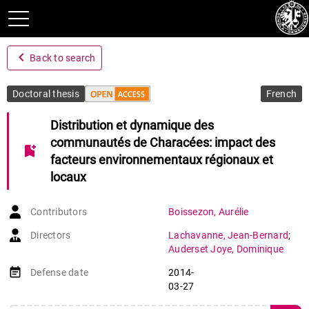
navigate_before
Back to search
Doctoral thesis
French
Distribution et dynamique des
communautés de Characées: impact des
bookmark_add
facteurs environnementaux régionaux et
locaux
Contributors
Boissezon
,
Aurélie
Directors
Lachavanne
,
Jean-Bernard
;
Auderset Joye
,
Dominique
event_note
Defense date
2014-
03-27