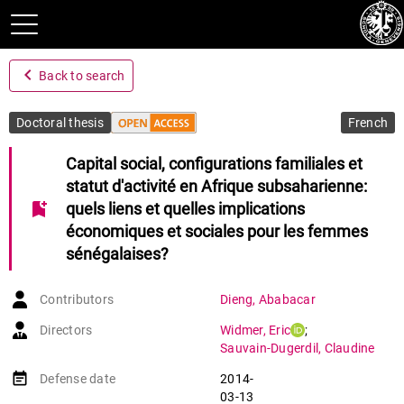
navigate_before
Back to search
Doctoral thesis
French
Capital social, configurations familiales et
statut d'activité en Afrique subsaharienne:
bookmark_add
quels liens et quelles implications
économiques et sociales pour les femmes
sénégalaises?
Contributors
Dieng
,
Ababacar
Directors
Widmer
,
Eric
;
Sauvain-Dugerdil
,
Claudine
event_note
Defense date
2014-
03-13