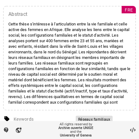
FRE
Abstract
Cette thèse s'intéresse à l'articulation entre la vie familiale et celle
active des femmes en Afrique. Elle analyse les liens entre le capital
social, les configurations familiales et le statut d'activité. Les
analyses portent sur 400 femmes entre 23 et 55 ans, mariées et
avec enfants, résidant dans la ville de Saint-Louis et les villages
environnants, dans le nord du Sénégal. Les répondantes décrivent
leurs réseaux familiaux en désignant les membres importants de
leurs familles. Les réseaux familiaux sont regroupés en
configurations familiales en fonction de leur similarité, tandis que le
niveau de capital social est déterminé par le soutien moral et
matériel dont bénéficient les femmes. Les résultats montrent des
effets systémiques entre le capital social, les configurations
familiales et le statut d'activité (actif/inactif, type et taux d'activité,
revenu). Les différences qualitatives en termes de capital social
familial correspondent aux configurations familiales qui sont
dessinées selon le statut d'activité.
local_offer
Keywords
Réseaux familiaux
All rights reserved by
Capital social
Archive ouverte UNIGE
contact_support
vpn_lock
account_balance
Affiliation entities
Faculté des sciences de la
and the
Configurations familiales
University of Geneva
société
/
Département de