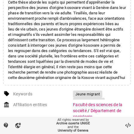
Cette thèse aborde les sujets qui permettent d'appréhender la
perspective des jeunes d'origine kosovare vivant à Genève dans leur
phase de transition vers la vie adulte. Tiraillés, dans leur
environnement proche rempli d'ambivalences, face aux orientations
traditionnelles des parents et leurs propres expériences liées au
lieu de vie urbain, ces jeunes d'origine étrangère doivent être actifs
et imaginatifs s'ils veulent assimiler les responsabilités qui
définissent cette transition. Ce processus largement hétérogène
consistant à interroger ces jeunes d'origine kosovare a permis de
les regrouper dans des catégories ou tendances. S'il est vrai que,
dans une société plurielle, les frontières entre ces catégories et
tendances sont liquéfiées par la diversité de modes de vie et
l'identité élargie en général, il n'en reste pas moins que cette
recherche permet de rendre une photographie assez réaliste de
cette deuxième génération originaire de la Kosove vivant aujourd'hui
à Genève.
local_offer
Keywords
Jeune migrant
Identité plurielle
account_balance
Affiliation entities
Faculté des sciences de la
Deuxième génération
société
/
Département de
sociologie
All rights reserved by
Archive ouverte UNIGE
contact_support
vpn_lock
auto_stories
Citation (ISO format)
HAXHIJAJ, Rifat.
Les jeunes
and the
University of Geneva
d’origine kosovare à Genève: