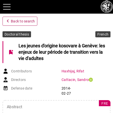
navigate_before
Back to search
Doctoral thesis
French
Les jeunes d'origine kosovare à Genève: les
bookmark_add
enjeux de leur période de transition vers la
vie d'adultes
Contributors
Haxhijaj
,
Rifat
Directors
Cattacin
,
Sandro
event_note
Defense date
2014-
02-27
FRE
Abstract