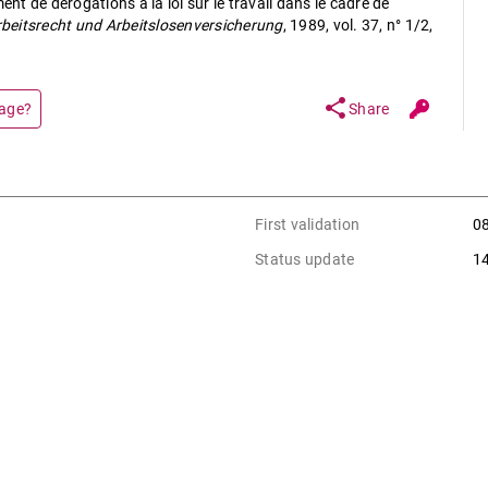
t de dérogations à la loi sur le travail dans le cadre de
beitsrecht und Arbeitslosenversicherung
, 1989, vol. 37, n° 1/2,
share
page?
Share
First validation
0
Status update
1