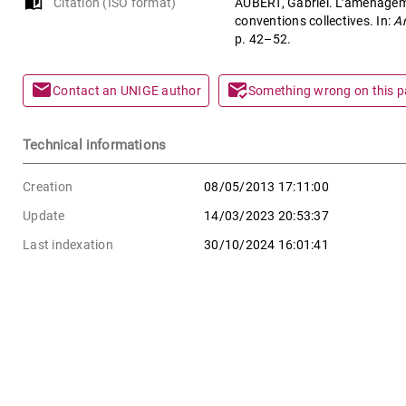
auto_stories
Citation (ISO format)
AUBERT, Gabriel. L’aménagemen
conventions collectives. In:
Ar
p. 42–52.
mail
mark_email_read
Contact an UNIGE author
Something wrong on this 
Technical informations
Creation
08/05/2013 17:11:00
Update
14/03/2023 20:53:37
Last indexation
30/10/2024 16:01:41