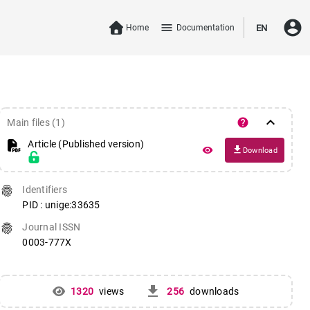
account_circle
menu
Home
Documentation
EN
keyboard_arrow_down
help
Main files (1)
Article (Published version)
file_download
remove_red_eye
Download
fingerprint
Identifiers
PID : unige:33635
fingerprint
Journal ISSN
0003-777X
get_app
1320
views
256
downloads