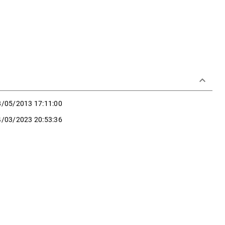
keyboard_arrow_down
8/05/2013 17:11:00
4/03/2023 20:53:36