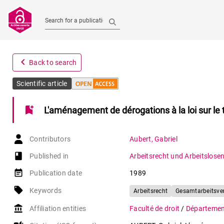
Search for a publication
navigate_before
Back to search
Scientific article
bookmark_add
L'aménagement de dérogations à la loi sur le 
Contributors
Aubert
,
Gabriel
book-open
Published in
Arbeitsrecht und Arbeitslose
event_note
Publication date
1989
local_offer
Keywords
Arbeitsrecht
Gesamtarbeitsve
account_balance
Affiliation entities
Faculté de droit
/
Département 