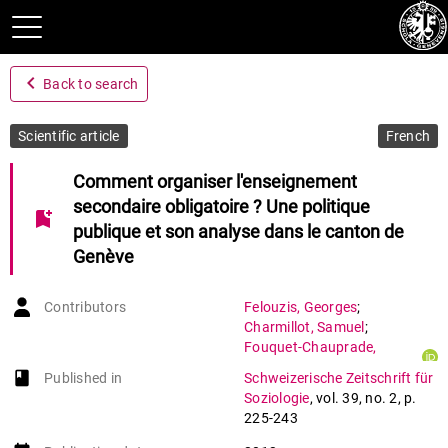
navigate_before
Back to search
Scientific article
French
Comment organiser l'enseignement
secondaire obligatoire ? Une politique
bookmark_add
publique et son analyse dans le canton de
Genève
Contributors
Felouzis
,
Georges
;
Charmillot
,
Samuel
;
Fouquet-Chauprade
,
Barbara
book-open
Published in
Schweizerische Zeitschrift für
Soziologie
,
vol. 39
,
no. 2
,
p.
225-243