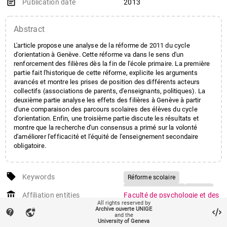
event_note
Publication date
2013
Abstract
L'article propose une analyse de la réforme de 2011 du cycle
d'orientation à Genève. Cette réforme va dans le sens d'un
renforcement des filières dès la fin de l'école primaire. La première
partie fait l'historique de cette réforme, explicite les arguments
avancés et montre les prises de position des différents acteurs
collectifs (associations de parents, d'enseignants, politiques). La
deuxième partie analyse les effets des filières à Genève à partir
d'une comparaison des parcours scolaires des élèves du cycle
d'orientation. Enfin, une troisième partie discute les résultats et
montre que la recherche d'un consensus a primé sur la volonté
d'améliorer l'efficacité et l'équité de l'enseignement secondaire
obligatoire.
local_offer
Keywords
Réforme scolaire
Cycle d'orientation
Filières
account_balance
Affiliation entities
Faculté de psychologie et des
Efficacité
Inégalités scolaires
All rights reserved by
sciences de l'éducation
/
Archive ouverte UNIGE
contact_support
vpn_lock
Section des sciences de
and the
University of Geneva
l'éducation