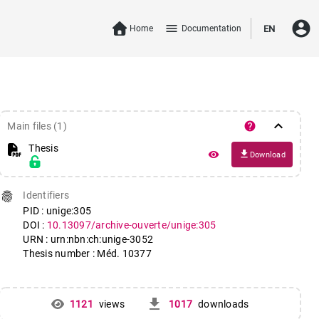
account_circle
menu
Home
Documentation
EN
keyboard_arrow_down
help
Main files (1)
Thesis
file_download
remove_red_eye
Download
fingerprint
Identifiers
PID : unige:305
DOI :
10.13097/archive-ouverte/unige:305
URN : urn:nbn:ch:unige-3052
Thesis number : Méd. 10377
get_app
1121
views
1017
downloads