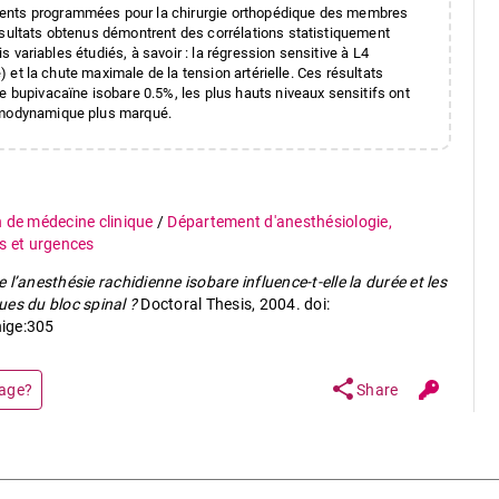
ients programmées pour la chirurgie orthopédique des membres
ésultats obtenus démontrent des corrélations statistiquement
is variables étudiés, à savoir : la régression sensitive à L4
e) et la chute maximale de la tension artérielle. Ces résultats
e bupivacaïne isobare 0.5%, les plus hauts niveaux sensitifs ont
hémodynamique plus marqué.
n de médecine clinique
/
Département d'anesthésiologie,
s et urgences
 l’anesthésie rachidienne isobare influence-t-elle la durée et les
s du bloc spinal ?
Doctoral Thesis, 2004. doi:
ige:305
share
page?
Share