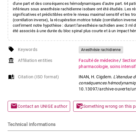
d'une part et des conséquences hémodynamiques d'autre part. 64 pat
inférieurs sous anesthésie rachidienne isobare ont été étudiés. Les r
significatives et prédictibles entre le niveau maximal sensitif et les tro
(corrélation inverse), la récupération motrice totale (corrélation invers
confirment notre hypothèse : durant l'anesthésie rachidien avec 3 ml d
été associés à une durée du bloc spinal plus courte et à un impact 
local_offer
Keywords
Anesthésie rachidienne
account_balance
Affiliation entities
Faculté de médecine
/
Sectio
pharmacologie, soins intensif
auto_stories
Citation (ISO format)
INAN, H. Cigdem.
L’étendue de
conséquences hémodynamique
10.13097/archive-ouverte/un
mail
mark_email_read
Contact an UNIGE author
Something wrong on this 
Technical informations