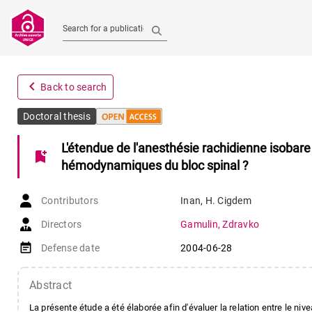
Search for a publication
navigate_before
Back to search
Doctoral thesis
L'étendue de l'anesthésie rachidienne isobare
bookmark_add
hémodynamiques du bloc spinal ?
Contributors
Inan
,
H. Cigdem
Directors
Gamulin
,
Zdravko
event_note
Defense date
2004-06-28
Abstract
La présente étude a été élaborée afin d'évaluer la relation entre le niv