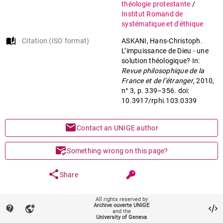
théologie protestante
/
Institut Romand de
systématique et d'éthique
auto_stories
Citation (ISO format)
ASKANI, Hans-Christoph.
L’impuissance de Dieu - une
solution théologique? In:
Revue philosophique de la
France et de l’étranger
, 2010,
n° 3, p. 339–356. doi:
10.3917/rphi.103.0339
mail
Contact an UNIGE author
mark_email_read
Something wrong on this page?
share
Share
All rights reserved by
keyboard_arrow_down
help
Main files (1)
Archive ouverte UNIGE
contact_support
vpn_lock
and the
University of Geneva
Article (Published version)