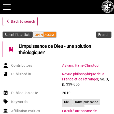
navigate_before
Back to search
Scientific article
French
L'impuissance de Dieu - une solution
bookmark_add
théologique?
Contributors
Askani
,
Hans-Christoph
book-open
Published in
Revue philosophique de la
France et de l'étranger
,
no. 3
,
p. 339-356
event_note
Publication date
2010
local_offer
Keywords
Dieu
Toute-puissance
Impuissance
account_balance
Affiliation entities
Faculté autonome de