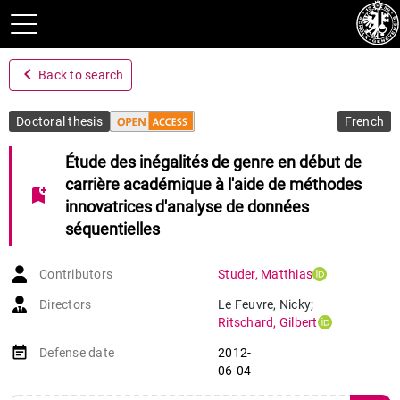
navigate_before
Back to search
Doctoral thesis
French
Étude des inégalités de genre en début de
carrière académique à l'aide de méthodes
bookmark_add
innovatrices d'analyse de données
séquentielles
Contributors
Studer
,
Matthias
Directors
Le Feuvre
,
Nicky
;
Ritschard
,
Gilbert
event_note
Defense date
2012-
06-04