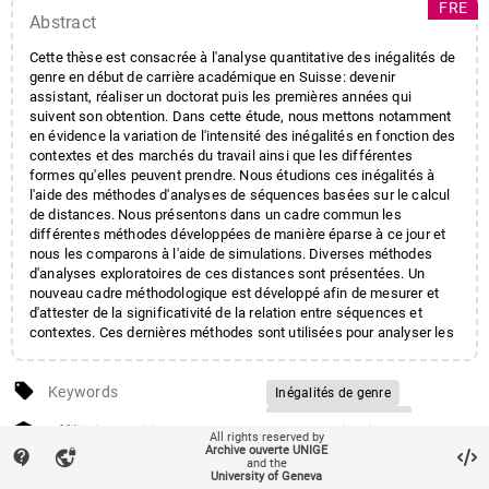
FRE
Abstract
Cette thèse est consacrée à l'analyse quantitative des inégalités de
genre en début de carrière académique en Suisse: devenir
assistant, réaliser un doctorat puis les premières années qui
suivent son obtention. Dans cette étude, nous mettons notamment
en évidence la variation de l'intensité des inégalités en fonction des
contextes et des marchés du travail ainsi que les différentes
formes qu'elles peuvent prendre. Nous étudions ces inégalités à
l'aide des méthodes d'analyses de séquences basées sur le calcul
de distances. Nous présentons dans un cadre commun les
différentes méthodes développées de manière éparse à ce jour et
nous les comparons à l'aide de simulations. Diverses méthodes
d'analyses exploratoires de ces distances sont présentées. Un
nouveau cadre méthodologique est développé afin de mesurer et
d'attester de la significativité de la relation entre séquences et
contextes. Ces dernières méthodes sont utilisées pour analyser les
différences hommes-femmes tout au long de leur trajectoire.
local_offer
Keywords
Inégalités de genre
Carrière académique
account_balance
Affiliation entities
Centres et instituts
/
Centre
All rights reserved by
Doctorat
Doctorant
Archive ouverte UNIGE
interfacultaire de gérontologie
contact_support
vpn_lock
and the
Assistant
et d'études des vulnérabilités
University of Geneva