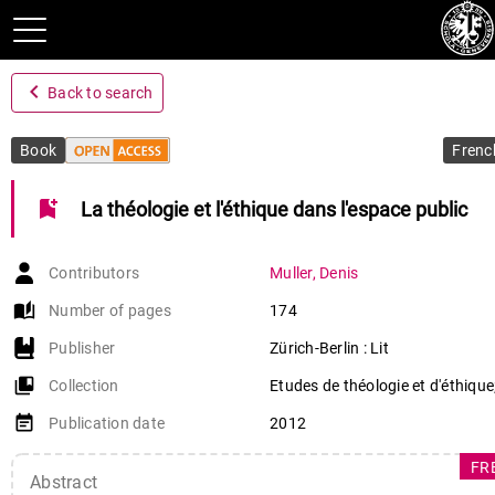
navigate_before
Back to search
Book
Frenc
bookmark_add
La théologie et l'éthique dans l'espace public
Contributors
Muller
,
Denis
auto_stories
Number of pages
174
Publisher
Zürich-Berlin : Lit
collections_bookmark
Collection
Etudes de théologie et d'éthique
event_note
Publication date
2012
FR
Abstract