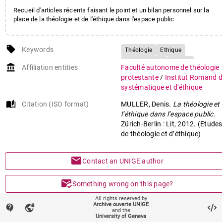
Recueil d'articles récents faisant le point et un bilan personnel sur la
place de la théologie et de l'éthique dans l'espace public
local_offer
Keywords
Théologie
Ethique
Espace public
Laïcité
account_balance
Affiliation entities
Faculté autonome de théologie
Tradition-raison
protestante
/
Institut Romand 
systématique et d'éthique
auto_stories
Citation (ISO format)
MULLER, Denis.
La théologie et
l’éthique dans l’espace public
.
Zürich-Berlin : Lit, 2012. (Etude
de théologie et d’éthique)
mail
Contact an UNIGE author
mark_email_read
Something wrong on this page?
All rights reserved by
share
Archive ouverte UNIGE
contact_support
vpn_lock
Share
and the
University of Geneva