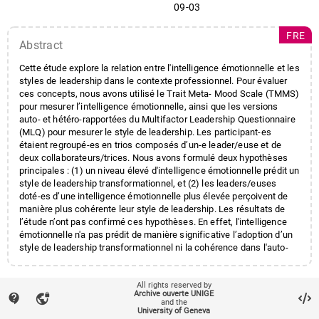
09-03
FRE
Abstract
Cette étude explore la relation entre l'intelligence émotionnelle et les
styles de leadership dans le contexte professionnel. Pour évaluer
ces concepts, nous avons utilisé le Trait Meta- Mood Scale (TMMS)
pour mesurer l’intelligence émotionnelle, ainsi que les versions
auto- et hétéro-rapportées du Multifactor Leadership Questionnaire
(MLQ) pour mesurer le style de leadership. Les participant-es
étaient regroupé-es en trios composés d’un-e leader/euse et de
deux collaborateurs/trices. Nous avons formulé deux hypothèses
principales : (1) un niveau élevé d'intelligence émotionnelle prédit un
style de leadership transformationnel, et (2) les leaders/euses
doté-es d’une intelligence émotionnelle plus élevée perçoivent de
manière plus cohérente leur style de leadership. Les résultats de
l’étude n’ont pas confirmé ces hypothèses. En effet, l'intelligence
émotionnelle n'a pas prédit de manière significative l’adoption d’un
style de leadership transformationnel ni la cohérence dans l'auto-
évaluation du style de leadership. Toutefois, les résultats ont mis en
lumière l'importance des facteurs démographiques tels que le genre
local_offer
et l'âge dans la manière dont le leadership est perçu et évalué dans
Keywords
All rights reserved by
Intelligence émotionnelle
Archive ouverte UNIGE
contact_support
vpn_lock
un environnement professionnel.
and the
Leadership
account_balance
Affiliation entities
University of Geneva
Faculté de psychologie et des