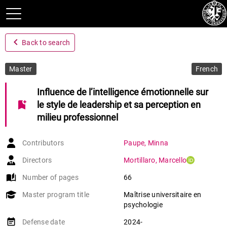
navigate_before
Back to search
Master
French
Influence de l’intelligence émotionnelle sur
bookmark_add
le style de leadership et sa perception en
milieu professionnel
Contributors
Paupe
,
Minna
Directors
Mortillaro
,
Marcello
auto_stories
Number of pages
66
Master program title
Maîtrise universitaire en
psychologie
event_note
Defense date
2024-