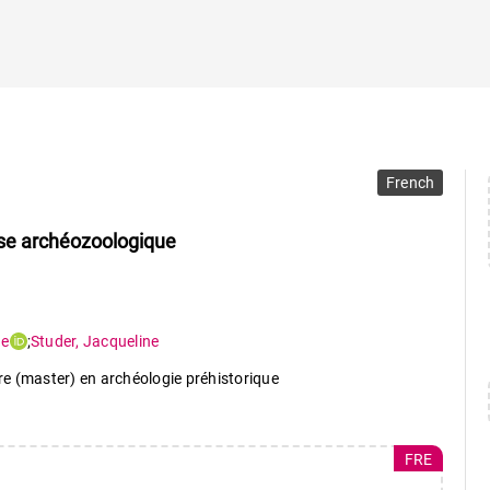
French
lyse archéozoologique
ne
;
Studer
,
Jacqueline
ire (master) en archéologie préhistorique
FRE