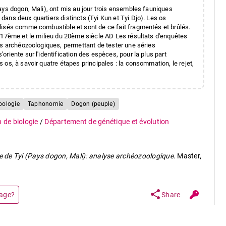
ays dogon, Mali), ont mis au jour trois ensembles fauniques
ans deux quartiers distincts (Tyi Kun et Tyi Djo). Les os
lisés comme combustible et sont de ce fait fragmentés et brûlés.
u 17ème et le milieu du 20ème siècle AD Les résultats d'enquêtes
es archéozoologiques, permettant de tester une séries
riente sur l'identification des espèces, pour la plus part
os, à savoir quatre étapes principales : la consommation, le rejet,
oologie
Taphonomie
Dogon (peuple)
n de biologie
/
Département de génétique et évolution
e de Tyi (Pays dogon, Mali): analyse archéozoologique
. Master,
share
page?
Share