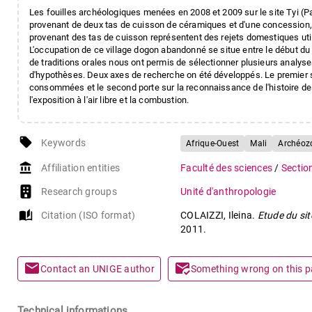
Les fouilles archéologiques menées en 2008 et 2009 sur le site Tyi (P
provenant de deux tas de cuisson de céramiques et d'une concession, d
provenant des tas de cuisson représentent des rejets domestiques uti
L'occupation de ce village dogon abandonné se situe entre le début d
de traditions orales nous ont permis de sélectionner plusieurs analys
d'hypothèses. Deux axes de recherche on été développés. Le premier s'o
consommées et le second porte sur la reconnaissance de l'histoire des 
l'exposition à l'air libre et la combustion.
local_offer
Keywords
Afrique-Ouest
Mali
Archéoz
account_balance
Affiliation entities
Faculté des sciences
/
Sectio
Research groups
Unité d'anthropologie
auto_stories
Citation (ISO format)
COLAIZZI, Ileina.
Etude du sit
2011.
mail
mark_email_read
Contact an UNIGE author
Something wrong on this 
Technical informations