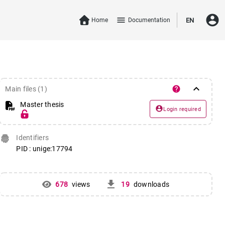
account_circle
menu
Home
Documentation
EN
keyboard_arrow_down
help
Main files (1)
Master thesis
account_circle
Login required
fingerprint
Identifiers
PID : unige:17794
get_app
678
views
19
downloads