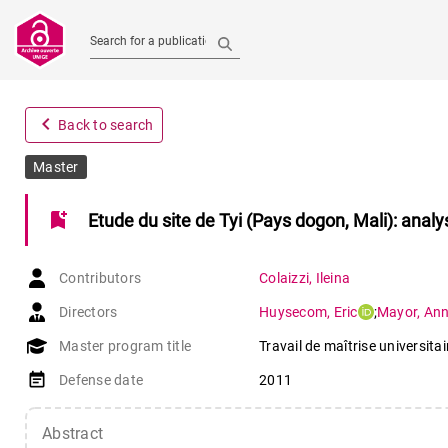
Search for a publication
navigate_before
Back to search
Master
bookmark_add
Etude du site de Tyi (Pays dogon, Mali): ana
Contributors
Colaizzi
,
Ileina
Directors
Huysecom
,
Eric
;
Mayor
,
An
Master program title
Travail de maîtrise universita
event_note
Defense date
2011
Abstract