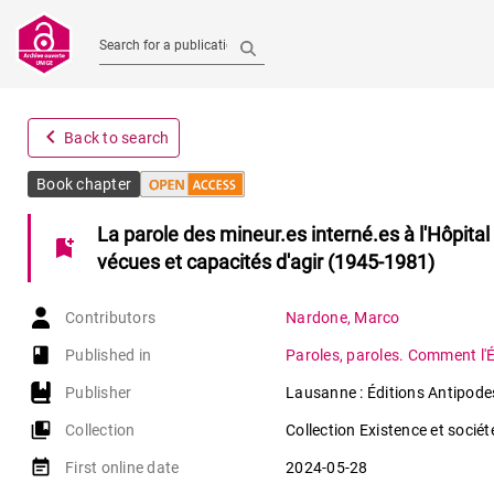
Search for a publication
navigate_before
Back to search
Book chapter
La parole des mineur.es interné.es à l'Hôpita
bookmark_add
vécues et capacités d'agir (1945-1981)
Contributors
Nardone
,
Marco
book-open
Published in
Paroles, paroles. Comment l'É
Publisher
Lausanne : Éditions Antipode
collections_bookmark
Collection
Collection Existence et sociét
event_note
First online date
2024-05-28