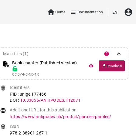
account_circle
menu
Home
Documentation
EN
keyboard_arrow_down
help
Main files (1)
Book chapter (Published version)
file_download
remove_red_eye
Download
CC BY-NC-ND-4.0
fingerprint
Identifiers
PID : unige:177466
DOI :
10.33056/ANTIPODES.112671
language
Additional URL for this publication
https://www.antipodes.ch/produit/paroles-paroles/
fingerprint
ISBN
978-2-88901-267-1