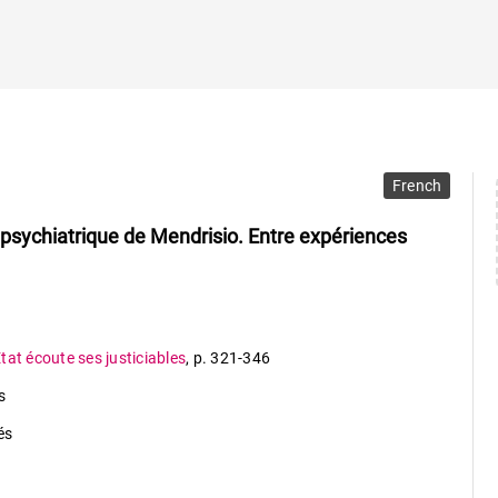
French
l psychiatrique de Mendrisio. Entre expériences
tat écoute ses justiciables
,
p. 321-346
s
és