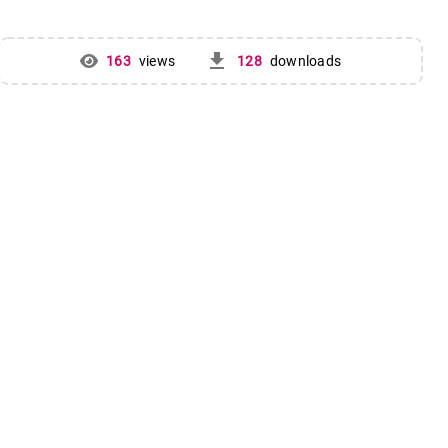
get_app
163
views
128
downloads