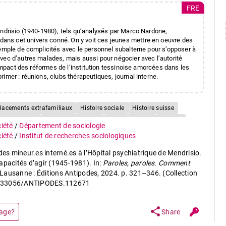
FRE
endrisio (1940-1980), tels qu’analysés par Marco Nardone,
ans cet univers con­né. On y voit ces jeunes mettre en oeuvre des
xemple de complicités avec le personnel subalterne pour s’opposer à
vec d’autres malades, mais aussi pour négocier avec l’autorité
’impact des réformes de l’institution tessinoise amorcées dans les
imer : réunions, clubs thérapeutiques, journal interne.
lacements extrafamiliaux
Histoire sociale
Histoire suisse
 d'assistance
Mesures coercitives
Ego-documents
Archive
ciété
/
Département de sociologie
Historical sociology
Ticino
Tessin
Collocamenti coatti
ciété
/
Institut de recherches sociologiques
nternamenti amministrativi
Misure coercitive a scopo d'assistenza
s mineur.es interné.es à l’Hôpital psychiatrique de Mendrisio.
apacités d’agir (1945-1981). In:
Paroles, paroles. Comment
 Lausanne : Éditions Antipodes, 2024. p. 321–346. (Collection
 10.33056/ANTIPODES.112671
share
page?
Share