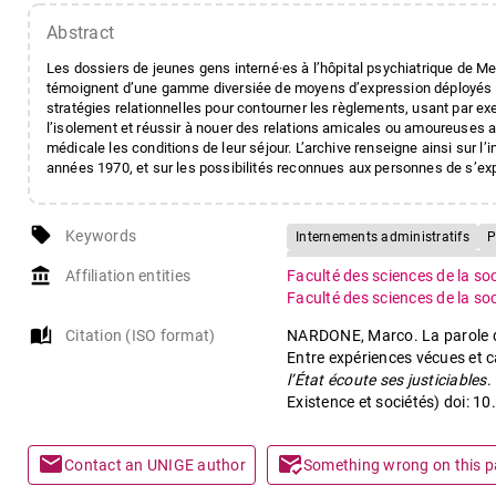
Abstract
Les dossiers de jeunes gens interné·es à l’hôpital psychiatrique de M
témoignent d’une gamme diversi­ée de moyens d’expression déployés d
stratégies relationnelles pour contourner les règlements, usant par e
l’isolement et réussir à nouer des relations amicales ou amoureuses a
médicale les conditions de leur séjour. L’archive renseigne ainsi sur l
années 1970, et sur les possibilités reconnues aux personnes de s’expr
local_offer
Keywords
Internements administratifs
P
Mesures de coercition à des fins
account_balance
Affiliation entities
Faculté des sciences de la so
Agency
Sociologie historique
Faculté des sciences de la so
Collocamenti extrafamiliari
I
auto_stories
Citation (ISO format)
NARDONE, Marco. La parole de
Entre expériences vécues et c
l’État écoute ses justiciables
.
Existence et sociétés) doi:
mail
mark_email_read
Contact an UNIGE author
Something wrong on this 