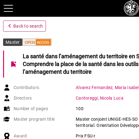
navigate_before
Back to search
Master
La santé dans l’aménagement du territoire en 
bookmark_add
Comprendre la place de la santé dans les outils
l’aménagement du territoire
Contributors
Alvarez Fernandez
,
Maria Isabe
Directors
Cantoreggi
,
Nicola Luca
auto_stories
Number of pages
100
Master program title
Master conjoint UNIGE-HES-SO
territorial. Orientation Dévelop
Award
Prix FSU-r