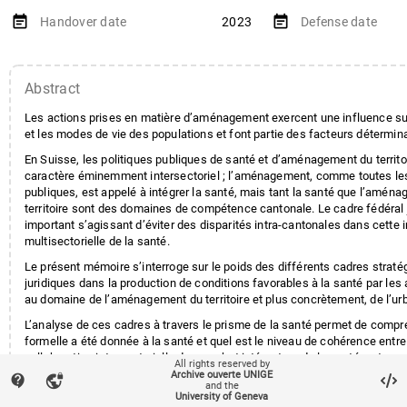
event_note
event_note
Handover date
2023
Defense date
Abstract
Les actions prises en matière d’aménagement exercent une influence sur
et les modes de vie des populations et font partie des facteurs détermina
En Suisse, les politiques publiques de santé et d’aménagement du territo
caractère éminemment intersectoriel ; l’aménagement, comme toutes les
publiques, est appelé à intégrer la santé, mais tant la santé que l’amén
territoire sont des domaines de compétence cantonale. Le cadre fédéral 
important s’agissant d’éviter des disparités intra-cantonales dans cette i
multisectorielle de la santé.
Le présent mémoire s’interroge sur le poids des différents cadres straté
juridiques dans la production de conditions favorables à la santé par les 
au domaine de l’aménagement du territoire et plus concrètement, de l’u
L’analyse de ces cadres à travers le prisme de la santé permet de compr
formelle a été donnée à la santé et quel est le niveau de cohérence entre
collaboration intersectorielle dans un but intégrateur de la santé, notamm
All rights reserved by
fédérale, et son inscription concrète dans les procédures ou règlements r
Archive ouverte UNIGE
contact_support
vpn_lock
and the
l’aménagement du territoire.
local_offer
Keywords
University of Geneva
Planification
Santé
Aménageme