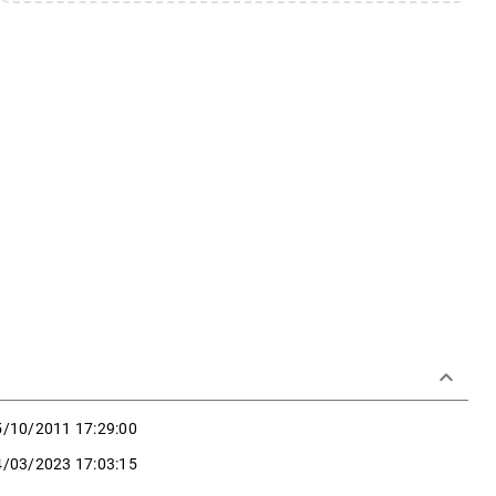
keyboard_arrow_down
5/10/2011 17:29:00
4/03/2023 17:03:15