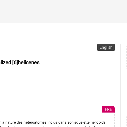
English
lized [6]helicenes
FRE
 la nature des hétéroatomes inclus dans son squelette hélicoïdal