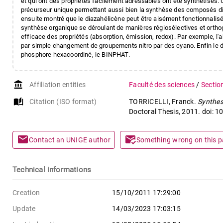
et qui ont des propriétés facilement adressables ont été synthétisés. U
précurseur unique permettant aussi bien la synthèse des composés dio
ensuite montré que le diazahélicène peut être aisément fonctionnalisé
synthèse organique se déroulant de manières régiosélectives et ortho
efficace des propriétés (absorption, émission, redox). Par exemple, l
par simple changement de groupements nitro par des cyano. Enfin le di
phosphore hexacoordiné, le BINPHAT.
account_balance
Affiliation entities
Faculté des sciences
/
Sectio
auto_stories
Citation (ISO format)
TORRICELLI, Franck.
Synthesi
Doctoral Thesis, 2011. doi: 
mail
mark_email_read
Contact an UNIGE author
Something wrong on this 
Technical informations
Creation
15/10/2011 17:29:00
Update
14/03/2023 17:03:15