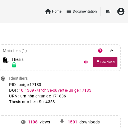
account_circle
menu
Home
Documentation
EN
keyboard_arrow_down
help
Main files (1)
Thesis
file_download
remove_red_eye
Download
fingerprint
Identifiers
PID : unige:17183
DOI :
10.13097/archive-ouverte/unige:17183
URN : urn:nbn:ch:unige-171836
Thesis number : Sc. 4353
get_app
1108
views
1501
downloads