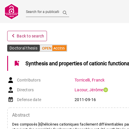
Search for a publication
navigate_before
Back to search
Doctoral thesis
bookmark_add
Synthesis and properties of cationic functiona
Contributors
Torricelli
,
Franck
Directors
Lacour
,
Jérôme
event_note
Defense date
2011-09-16
Abstract
Des composés [6]hélicènes cationiques facilement différentiables par