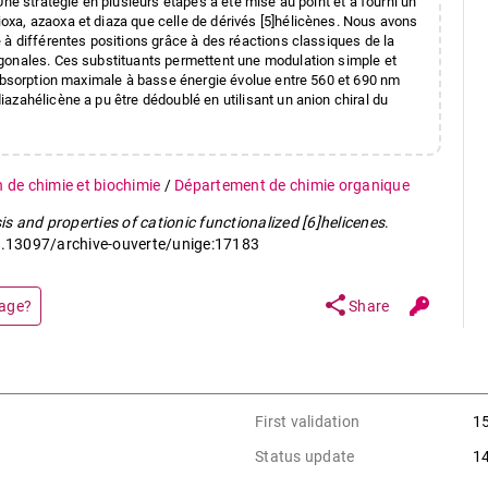
ne stratégie en plusieurs étapes a été mise au point et a fourni un
xa, azaoxa et diaza que celle de dérivés [5]hélicènes. Nous avons
 à différentes positions grâce à des réactions classiques de la
gonales. Ces substituants permettent une modulation simple et
'absorption maximale à basse énergie évolue entre 560 et 690 nm
azahélicène a pu être dédoublé en utilisant un anion chiral du
n de chimie et biochimie
/
Département de chimie organique
s and properties of cationic functionalized [6]helicenes
.
10.13097/archive-ouverte/unige:17183
share
page?
Share
First validation
1
Status update
1