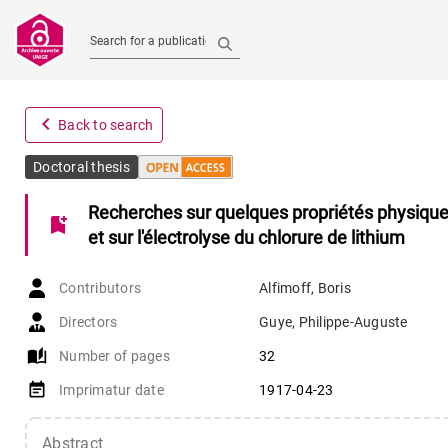
Search for a publication
navigate_before
Back to search
Doctoral thesis
Recherches sur quelques propriétés physiques 
bookmark_add
et sur l'électrolyse du chlorure de lithium
Contributors
Alfimoff
,
Boris
Directors
Guye
,
Philippe-Auguste
auto_stories
Number of pages
32
event_note
Imprimatur date
1917-04-23
Abstract