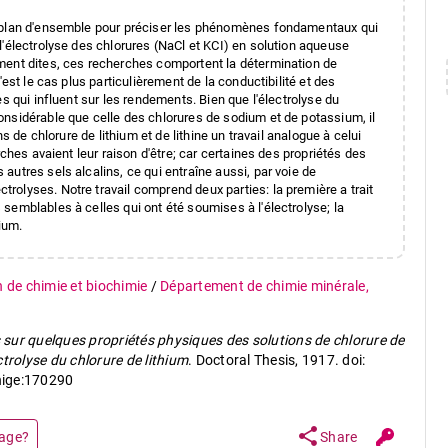
n plan d'ensemble pour préciser les phénomènes fondamentaux qui
l'électrolyse des chlorures (NaCl et KCI) en solution aqueuse
ment dites, ces recherches comportent la détermination de
est le cas plus particulièrement de la conductibilité et des
s qui influent sur les rendements. Bien que l'électrolyse du
nsidérable que celle des chlorures de sodium et de potassium, il
s de chlorure de lithium et de lithine un travail analogue à celui
ches avaient leur raison d'être; car certaines des propriétés des
utres sels alcalins, ce qui entraîne aussi, par voie de
olyses. Notre travail comprend deux parties: la première a trait
semblables à celles qui ont été soumises à l'électrolyse; la
ium.
n de chimie et biochimie
/
Département de chimie minérale,
sur quelques propriétés physiques des solutions de chlorure de
ectrolyse du chlorure de lithium
. Doctoral Thesis, 1917. doi:
nige:170290
share
page?
Share