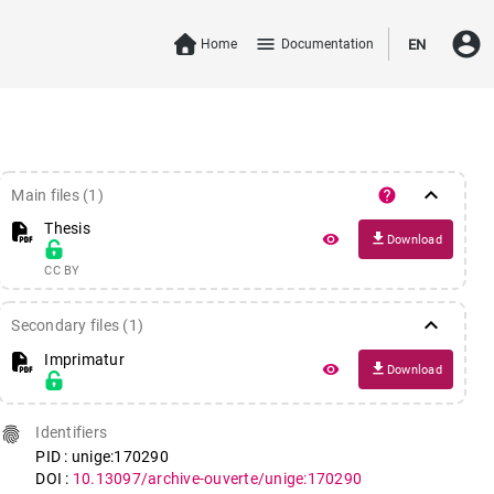
account_circle
menu
Home
Documentation
EN
keyboard_arrow_down
help
Main files (1)
Thesis
file_download
remove_red_eye
Download
CC BY
keyboard_arrow_down
Secondary files (1)
Imprimatur
file_download
remove_red_eye
Download
fingerprint
Identifiers
PID : unige:170290
DOI :
10.13097/archive-ouverte/unige:170290