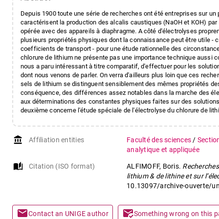
Depuis 1900 toute une série de recherches ont été entreprises sur u
caractérisent la production des alcalis caustiques (NaOH et KOH) par 
opérée avec des appareils à diaphragme. A côté d'électrolyses propre
plusieurs propriétés physiques dont la connaissance peut être utile - c'
coefficients de transport - pour une étude rationnelle des circonstance
chlorure de lithium ne présente pas une importance technique aussi co
nous a paru intéressant à titre comparatif, d'effectuer pour les solution
dont nous venons de parler. On verra d'ailleurs plus loin que ces recher
sels de lithium se distinguent sensiblement des mêmes propriétés des a
conséquence, des différences assez notables dans la marche des électr
aux déterminations des constantes physiques faites sur des solutions 
deuxième concerne l'étude spéciale de l'électrolyse du chlorure de lith
account_balance
Affiliation entities
Faculté des sciences
/
Sectio
analytique et appliquée
auto_stories
Citation (ISO format)
ALFIMOFF, Boris.
Recherches 
lithium & de lithine et sur l’él
10.13097/archive-ouverte/u
mail
mark_email_read
Contact an UNIGE author
Something wrong on this 