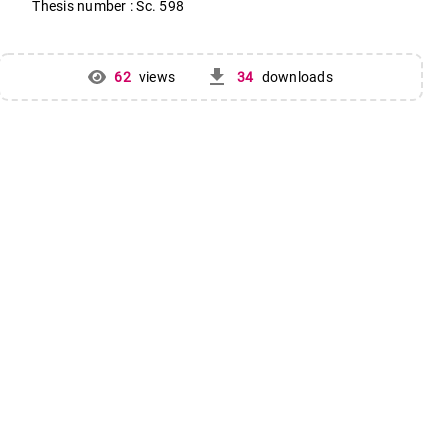
Thesis number : Sc. 598
get_app
62
views
34
downloads