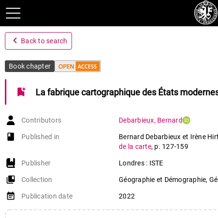
navigate_before
Back to search
Book chapter
bookmark_add
La fabrique cartographique des États moderne
Contributors
Debarbieux
,
Bernard
book-open
Published in
Bernard Debarbieux et Irène Hirt
de la carte
,
p. 127-159
Publisher
Londres : ISTE
collections_bookmark
Collection
Géographie et Démographie, Gé
event_note
Publication date
2022