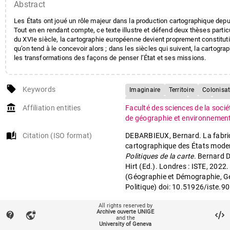
Abstract
Les États ont joué un rôle majeur dans la production cartographique depu
Tout en en rendant compte, ce texte illustre et défend deux thèses particul
du XVIe siècle, la cartographie européenne devient proprement constitutiv
qu’on tend à le concevoir alors ; dans les siècles qui suivent, la cartog
les transformations des façons de penser l’État et ses missions.
local_offer
Keywords
Imaginaire
Territoire
Colonisat
Gouvernementalité
Carte
Etat
account_balance
Affiliation entities
Faculté des sciences de la soci
de géographie et environnemen
auto_stories
Citation (ISO format)
DEBARBIEUX, Bernard. La fabri
cartographique des États moder
Politiques de la carte
. Bernard 
Hirt (Ed.). Londres : ISTE, 2022
(Géographie et Démographie, G
Politique) doi: 10.51926/iste.9
All rights reserved by
Archive ouverte UNIGE
mail
contact_support
vpn_lock
Contact an UNIGE author
and the
University of Geneva