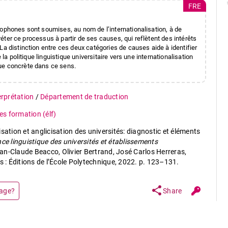
FRE
lophones sont soumises, au nom de l’internationalisation, à de
préter ce processus à partir de ses causes, qui reflètent des intérêts
La distinction entre ces deux catégories de causes aide à identifier
 la politique linguistique universitaire vers une internationalisation
ue concrète dans ce sens.
terprétation
/
Département de traduction
s formation (élf)
sation et anglicisation des universités: diagnostic et éléments
e linguistique des universités et établissements
ean-Claude Beacco, Olivier Bertrand, José Carlos Herreras,
s : Éditions de l’École Polytechnique, 2022. p. 123–131.
share
page?
Share