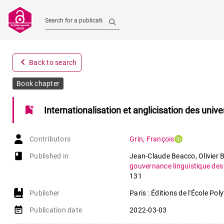
Search for a publication
navigate_before
Back to search
Book chapter
bookmark_add
Internationalisation et anglicisation des univ
Contributors
Grin
,
François
book-open
Published in
Jean-Claude Beacco, Olivier B
gouvernance linguistique des
131
Publisher
Paris : Éditions de l'École Po
event_note
Publication date
2022-03-03