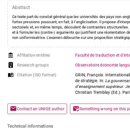
Abstract
Ce texte part du constat général que les universités des pays non-ang
fortes pressions poussant, en fait, à l’anglicisation. Il propose d'inter
sectoriels et, en même temps, découlent de contraintes structurelles. 
et à formuler les (contre-) arguments qui justifient une réorientation de
non uniformisatrice. L'examen débouche sur une proposition stratégiq
account_balance
Affiliation entities
Faculté de traduction et d'in
Research groups
Observatoire économie langue
auto_stories
Citation (ISO format)
GRIN, François. Internationali
de stratégie. In:
La gouvernanc
d’enseignement supérieur
. J
Christian Tremblay (Ed.). Pari
mail
mark_email_read
Contact an UNIGE author
Something wrong on this 
Technical informations