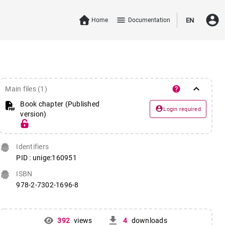
account_circle
menu
Home
Documentation
EN
keyboard_arrow_down
help
Main files (1)
Book chapter (Published
account_circle
Login required
version)
fingerprint
Identifiers
PID : unige:160951
fingerprint
ISBN
978-2-7302-1696-8
get_app
392
views
4
downloads