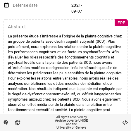
event_note
Defense date
2021-
09-07
FRE
Abstract
La présente étude s'intéresse à l'origine de la plainte cognitive chez
un groupe de patients avec déclin cognitif subjectif (SCD). Plus
précisément, nous explorons les relations entre la plainte cognitive,
les performances cognitives et les facteurs psychoaffectifs. Afin
d'évaluer les rôles respectifs des fonctionnements cognitifs et
psychoaffectifs dans la plainte des patients SCD, nous avons
effectué des modèles de régression linéaire hiérarchique afin de
déterminer les prédicteurs les plus sensibles de la plainte cognitive.
Pour explorer les relations entre variables, nous avons réalisé des
analyses corrélationnelles et des modèles de médiation et de
modération. Nos résultats indiquent que la plainte est expliquée par
le degré de dysfonctionnement exécutif, du déficit langagier et des
symptômes anxieux chez les patients SCD. Nous avons également
observé un effet médiateur de la plainte dans la relation entre
fonctionnement exécutif et anxiété. La plainte cognitive peut
représenter un intermédiaire sur lequel intervenir pour diminuer
All rights reserved by
l'anxiété.
Archive ouverte UNIGE
contact_support
vpn_lock
and the
account_balance
Affiliation entities
Faculté de psychologie et des
University of Geneva