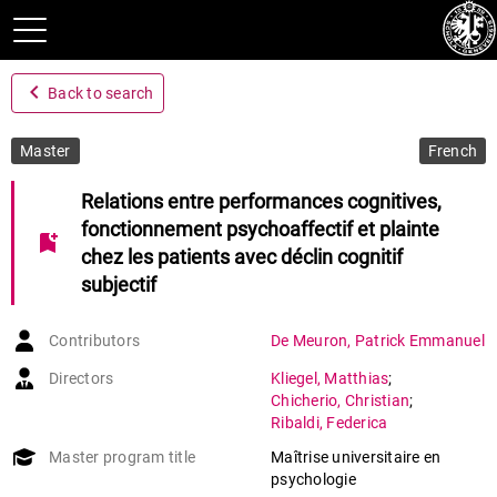
navigate_before
Back to search
Master
French
Relations entre performances cognitives,
fonctionnement psychoaffectif et plainte
bookmark_add
chez les patients avec déclin cognitif
subjectif
Contributors
De Meuron
,
Patrick Emmanuel
Directors
Kliegel
,
Matthias
;
Chicherio
,
Christian
;
Ribaldi
,
Federica
Master program title
Maîtrise universitaire en
psychologie