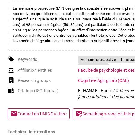
La mémoire prospective (MP) désigne la capacité à se souvenir, planifi
nos activités quotidiennes. Le but de cette recherche est d’observer les
subjectif ainsi que la solitude sur la MP, mesurée à l’aide du Geneva 
ans) et 98 personnes âgées (50- 82 ans) ont participé à cette étude e
en MP que les personnes âgées. Un effet d’interaction entre l’âge et le
solitude ni d’interactions entre les variables n’ont été relevé. Cette
l’avancée de l’âge ainsi que l’impact du stress subjectif chez les jeun
local_offer
Keywords
Mémoire prospective
Time-ba
Jeunes adultes
account_balance
Affiliation entities
Faculté de psychologie et des
Research groups
Cognitive Aging Lab (CAL)
auto_stories
Citation (ISO format)
ELHANAFI, Hadir.
L’influence
jeunes adultes et des person
mail
mark_email_read
Contact an UNIGE author
Something wrong on this 
Technical informations