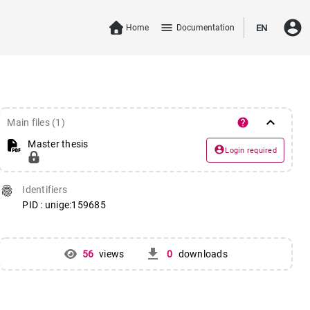
account_circle
menu
Home
Documentation
EN
keyboard_arrow_down
help
Main files (1)
Master thesis
account_circle
Login required
fingerprint
Identifiers
PID : unige:159685
get_app
56
views
0
downloads