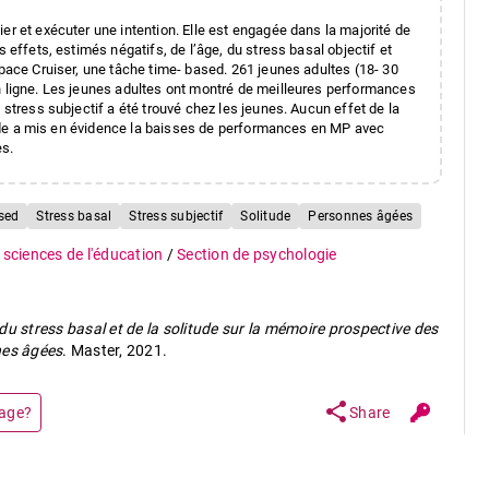
er et exécuter une intention. Elle est engagée dans la majorité de
 effets, estimés négatifs, de l’âge, du stress basal objectif et
Space Cruiser, une tâche time- based. 261 jeunes adultes (18- 30
n ligne. Les jeunes adultes ont montré de meilleures performances
 stress subjectif a été trouvé chez les jeunes. Aucun effet de la
 étude a mis en évidence la baisses de performances en MP avec
es.
sed
Stress basal
Stress subjectif
Solitude
Personnes âgées
 sciences de l'éducation
/
Section de psychologie
 du stress basal et de la solitude sur la mémoire prospective des
nes âgées
. Master, 2021.
share
page?
Share