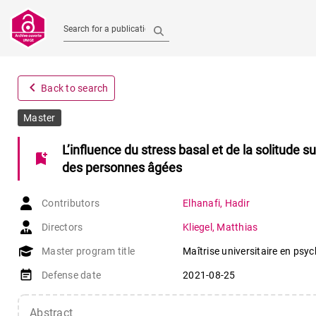
Search for a publication
navigate_before
Back to search
Master
L’influence du stress basal et de la solitude 
bookmark_add
des personnes âgées
Contributors
Elhanafi
,
Hadir
Directors
Kliegel
,
Matthias
Master program title
Maîtrise universitaire en psy
event_note
Defense date
2021-08-25
Abstract