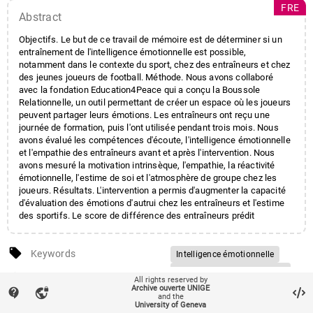
FRE
Abstract
Objectifs. Le but de ce travail de mémoire est de déterminer si un
entraînement de l'intelligence émotionnelle est possible,
notamment dans le contexte du sport, chez des entraîneurs et chez
des jeunes joueurs de football. Méthode. Nous avons collaboré
avec la fondation Education4Peace qui a conçu la Boussole
Relationnelle, un outil permettant de créer un espace où les joueurs
peuvent partager leurs émotions. Les entraîneurs ont reçu une
journée de formation, puis l'ont utilisée pendant trois mois. Nous
avons évalué les compétences d'écoute, l'intelligence émotionnelle
et l'empathie des entraîneurs avant et après l'intervention. Nous
avons mesuré la motivation intrinsèque, l'empathie, la réactivité
émotionnelle, l'estime de soi et l'atmosphère de groupe chez les
joueurs. Résultats. L'intervention a permis d'augmenter la capacité
d'évaluation des émotions d'autrui chez les entraîneurs et l'estime
des sportifs. Le score de différence des entraîneurs prédit
l'empathie et la réactivité émotionnelle des joueurs. Conclusion. Un
entraînement de l'intelligence émotionnelle est possible et influe
local_offer
sur des variables liées au bien-être et à la santé mentale.
Keywords
Intelligence émotionnelle
Compétences relationnelles
account_balance
Affiliation entities
Faculté de psychologie et des
All rights reserved by
Entraînement
Archive ouverte UNIGE
contact_support
vpn_lock
sciences de l'éducation
/
and the
Activité physique
Sport
University of Geneva
Section de psychologie