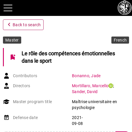
navigate_before
Back to search
Master
French
Le rôle des compétences émotionnelles
bookmark_add
dans le sport
Contributors
Bonanno
,
Jade
Directors
Mortillaro
,
Marcello
;
Sander
,
David
Master program title
Maîtrise universitaire en
psychologie
event_note
Defense date
2021-
09-08