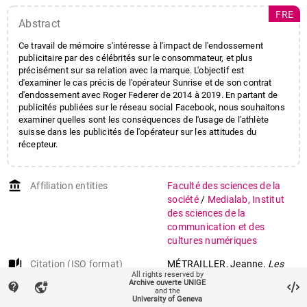
FRE
Abstract
Ce travail de mémoire s'intéresse à l'impact de l'endossement
publicitaire par des célébrités sur le consommateur, et plus
précisément sur sa relation avec la marque. L'objectif est
d'examiner le cas précis de l'opérateur Sunrise et de son contrat
d'endossement avec Roger Federer de 2014 à 2019. En partant de
publicités publiées sur le réseau social Facebook, nous souhaitons
examiner quelles sont les conséquences de l'usage de l'athlète
suisse dans les publicités de l'opérateur sur les attitudes du
récepteur.
account_balance
Affiliation entities
Faculté des sciences de la
société
/
Medialab, Institut
des sciences de la
communication et des
cultures numériques
auto_stories
Citation (ISO format)
MÉTRAILLER, Jeanne.
Les
All rights reserved by
impacts de l’usage du
Archive ouverte UNIGE
contact_support
vpn_lock
celebrity endorsement via
and the
University of Geneva
Facebook sur la relation