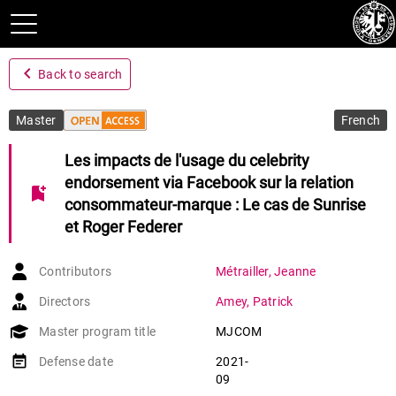
navigate_before
Back to search
Master
French
Les impacts de l'usage du celebrity
endorsement via Facebook sur la relation
bookmark_add
consommateur-marque : Le cas de Sunrise
et Roger Federer
Contributors
Métrailler
,
Jeanne
Directors
Amey
,
Patrick
Master program title
MJCOM
event_note
Defense date
2021-
09