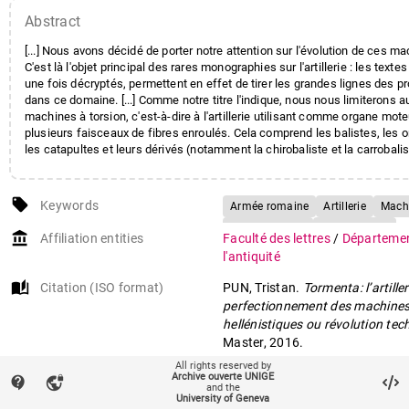
Abstract
[...] Nous avons décidé de porter notre attention sur l'évolution de ces m
C'est là l'objet principal des rares monographies sur l'artillerie : les texte
une fois décryptés, permettent en effet de tirer les grandes lignes des p
dans ce domaine. [...] Comme notre titre l'indique, nous nous limiterons 
machines à torsion, c'est-à-dire à l'artillerie utilisant comme organe mot
plusieurs faisceaux de fibres enroulés. Cela comprend les balistes, les 
les catapultes et leurs dérivés (notamment la chirobaliste et la carrobalis
local_offer
Keywords
Armée romaine
Artillerie
Machi
Empire romain
Poliorcétique
account_balance
Affiliation entities
Faculté des lettres
/
Départemen
l'antiquité
auto_stories
Citation (ISO format)
PUN, Tristan.
Tormenta: l’artille
perfectionnement des machines
hellénistiques ou révolution te
Master, 2016.
All rights reserved by
Archive ouverte UNIGE
contact_support
vpn_lock
mail
and the
Contact an UNIGE author
University of Geneva