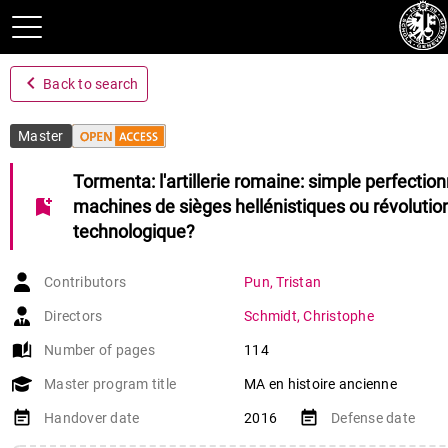
navigate_before
Back to search
Master
Tormenta: l'artillerie romaine: simple perfecti
bookmark_add
machines de sièges hellénistiques ou révolutio
technologique?
Contributors
Pun
,
Tristan
Directors
Schmidt
,
Christophe
auto_stories
Number of pages
114
Master program title
MA en histoire ancienne
event_note
event_note
Handover date
2016
Defense date