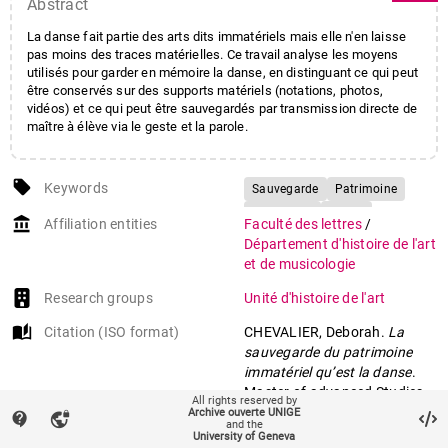
Abstract
La danse fait partie des arts dits immatériels mais elle n'en laisse
pas moins des traces matérielles. Ce travail analyse les moyens
utilisés pour garder en mémoire la danse, en distinguant ce qui peut
être conservés sur des supports matériels (notations, photos,
vidéos) et ce qui peut être sauvegardés par transmission directe de
maître à élève via le geste et la parole.
local_offer
Keywords
Sauvegarde
Patrimoine
Immatériel
Danse
account_balance
Affiliation entities
Faculté des lettres
/
Conservation
Transmission
Département d'histoire de l'art
Savoir faire
et de musicologie
Research groups
Unité d'histoire de l'art
auto_stories
Citation (ISO format)
CHEVALIER, Deborah.
La
sauvegarde du patrimoine
immatériel qu’est la danse
.
Master of advanced Studies,
All rights reserved by
2009.
Archive ouverte UNIGE
contact_support
vpn_lock
and the
University of Geneva