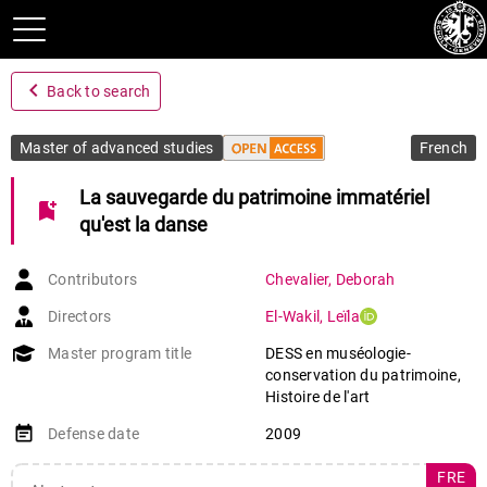
navigate_before
Back to search
Master of advanced studies
French
La sauvegarde du patrimoine immatériel
bookmark_add
qu'est la danse
Contributors
Chevalier
,
Deborah
Directors
El-Wakil
,
Leïla
Master program title
DESS en muséologie-
conservation du patrimoine,
Histoire de l'art
event_note
Defense date
2009
FRE