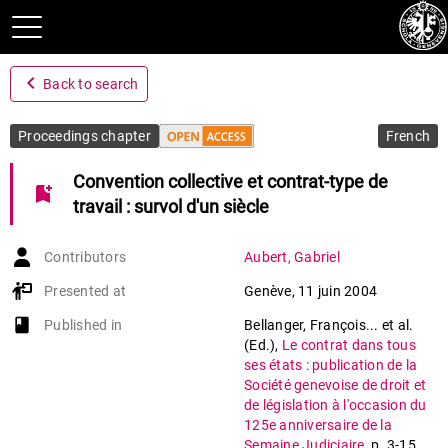
navigate_before
Back to search
Proceedings chapter
French
Convention collective et contrat-type de
bookmark_add
travail : survol d'un siècle
Contributors
Aubert
,
Gabriel
Presented at
Genève
,
11 juin 2004
book-open
Published in
Bellanger, François... et al.
(Ed.)
,
Le contrat dans tous
ses états : publication de la
Société genevoise de droit et
de législation à l'occasion du
125e anniversaire de la
Semaine Judiciaire
,
p. 3-15