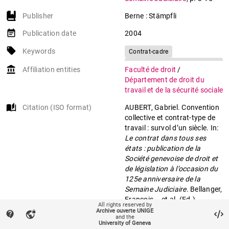
Publisher
Berne : Stämpfli
event_note
Publication date
2004
local_offer
Keywords
Contrat-cadre
Convention collective de travail
account_balance
Affiliation entities
Faculté de droit
/
Suisse
Arbeitsvertrag
Département de droit du
Gesamtarbeitsvertrag
travail et de la sécurité sociale
Einzelarbeitsvertrag
Schweiz
auto_stories
Citation (ISO format)
AUBERT, Gabriel. Convention
collective et contrat-type de
travail : survol d’un siècle. In:
Le contrat dans tous ses
états : publication de la
Société genevoise de droit et
de législation à l’occasion du
125e anniversaire de la
Semaine Judiciaire
. Bellanger,
François... et al. (Ed.).
All rights reserved by
Genève
. Berne : Stämpfli,
Archive ouverte UNIGE
contact_support
vpn_lock
and the
2004. p. 3–15.
University of Geneva