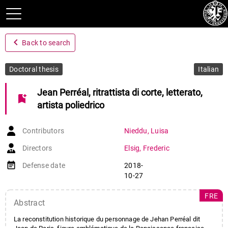
navigate_before
Back to search
Doctoral thesis
Italian
Jean Perréal, ritrattista di corte, letterato,
bookmark_add
artista poliedrico
Contributors
Nieddu
,
Luisa
Directors
Elsig
,
Frederic
event_note
Defense date
2018-
10-27
FRE
Abstract
La reconstitution historique du personnage de Jehan Perréal dit