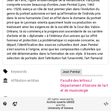
Jean de Paris, figure emblématique de la Renaissance française,
comporte encore beaucoup d'ombre.Jean Perréal (Lyon, 1463
env.-1529) exerça un rôle de tout premier plan dans l'évolution du
genre du portrait autonome en tant qu'affirmation de l'individu pris
dans le sens humaniste.C'est en effet dans le domaine du portrait
privé que le Lyonnais orienta quasiment toute sa production en
traduisant ainsi les exigences de la société de la Cour des Valois-
Orléans, là où commença la progression ascendante de sa carrière
d'artiste et de « diplomate » à l'intérieur d'un univers qui lui offrit
honneur et protection.La problématique ici exposée concerne, au
départ, l'identification des sources culturelles dont Jean Perréal
s'est soumis à l'origine, ainsi que les composantes culturelles qui
ont été déterminantes dans la formation de son style. À travers une
sélection de portraits dont l'attribution fait l'unanimité, l'art flamand
apparaît comme la source fondamentale à partir de laquelle le
Lyonnais composa les canons esthétiques de sa production de
local_offer
portraits. L'artiste devint ainsi une sorte de photographe officiel des
Keywords
Jean Perréal
costumes, des personnages du temps, auteur de petits portraits
Le portrait à la Renaissance
account_balance
intimes et familiers à admirer dans le secret des alcoves ou
Affiliation entities
Faculté des lettres
/
Leonardo da Vinci
protégés dans les feuilles cachées des livres, à travers lesquelles
Département d'histoire de l'art
se trouvent inscrites les prémisses du genre. Descendu en Italie,
Codice atlantico
et de musicologie
plusieurs fois, dans la suite des rois de France pour les campagnes
Giovanni Antonio Boltraffio
militaires Perréal eut beaucoup d'amis et d'admirateurs parmi
Research groups
Unité d'histoire de l'art
All rights reserved by
Pierre Sala
Leonardeschi
Archive ouverte UNIGE
lesquels Léonard de Vinci qui le cite dans son très célèbre fragment
contact_support
vpn_lock
and the
auto_stories
Codex Atlanticus en 1499, dont le point de référence pour la
Citation (ISO format)
NIEDDU, Luisa.
Jean Perréal,
University of Geneva