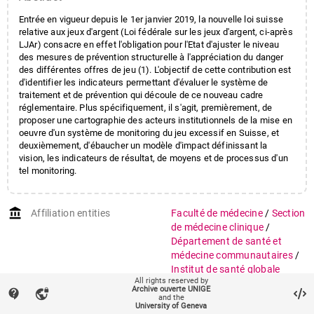
Entrée en vigueur depuis le 1er janvier 2019, la nouvelle loi suisse
relative aux jeux d'argent (Loi fédérale sur les jeux d'argent, ci-après
LJAr) consacre en effet l'obligation pour l'Etat d'ajuster le niveau
des mesures de prévention structurelle à l'appréciation du danger
des différentes offres de jeu (1). L'objectif de cette contribution est
d'identifier les indicateurs permettant d'évaluer le système de
traitement et de prévention qui découle de ce nouveau cadre
réglementaire. Plus spécifiquement, il s'agit, premièrement, de
proposer une cartographie des acteurs institutionnels de la mise en
oeuvre d'un système de monitoring du jeu excessif en Suisse, et
deuxièmement, d'ébaucher un modèle d'impact définissant la
vision, les indicateurs de résultat, de moyens et de processus d'un
tel monitoring.
account_balance
Affiliation entities
Faculté de médecine
/
Section
de médecine clinique
/
Département de santé et
médecine communautaires
/
Institut de santé globale
All rights reserved by
Archive ouverte UNIGE
auto_stories
contact_support
vpn_lock
Citation (ISO format)
SIMON, Olivier, FABIO,
and the
University of Geneva
Peduzzi, JEANNOT, Emilien.