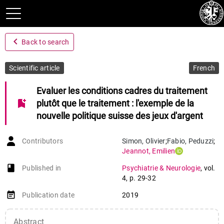
navigate_before
Back to search
Scientific article
French
Evaluer les conditions cadres du traitement
bookmark_add
plutôt que le traitement : l'exemple de la
nouvelle politique suisse des jeux d'argent
Contributors
Simon
,
Olivier
;
Fabio
,
Peduzzi
;
Jeannot
,
Emilien
book-open
Published in
Psychiatrie & Neurologie
,
vol.
4
,
p. 29-32
event_note
Publication date
2019
Abstract