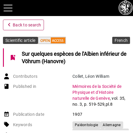
navigate_before
Back to search
Scientific article
French
Sur quelques espèces de l'Albien inférieur de
bookmark_add
Vöhrum (Hanovre)
Contributors
Collet
,
Léon William
book-open
Published in
Mémoires de la Société de
Physique et d'Histoire
naturelle de Genève
,
vol. 35
,
no. 3
,
p. 519-529,pl.8
event_note
Publication date
1907
local_offer
Keywords
Paléontologie
Allemagne
Vöhrum (région)
Ammonites