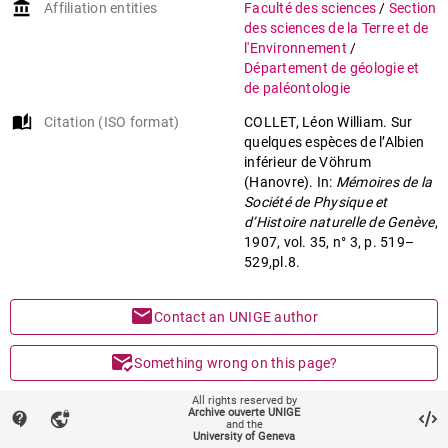
account_balance
Affiliation entities
Faculté des sciences
/
Section
des sciences de la Terre et de
l'Environnement
/
Département de géologie et
de paléontologie
auto_stories
Citation (ISO format)
COLLET, Léon William. Sur
quelques espèces de l’Albien
inférieur de Vöhrum
(Hanovre). In:
Mémoires de la
Société de Physique et
d’Histoire naturelle de Genève
,
1907, vol. 35, n° 3, p. 519–
529,pl.8.
mail
Contact an UNIGE author
mark_email_read
Something wrong on this page?
All rights reserved by
share
Share
Archive ouverte UNIGE
contact_support
vpn_lock
and the
University of Geneva