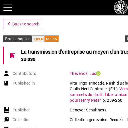
navigate_before
Back to search
Book chapter
La transmission d'entreprise au moyen d'un tru
bookmark_add
suisse
Contributors
Thévenoz
,
Luc
book-open
Published in
Rita Trigo Trindade, Rashid Bah
Giulia Neri-Castrane. (Ed.)
,
Vers
sommets du droit : Liber amico
pour Henry Peter
,
p. 239-250
Publisher
Genève : Schulthess
collections_bookmark
Collection
Collection genevoise. Recueils d