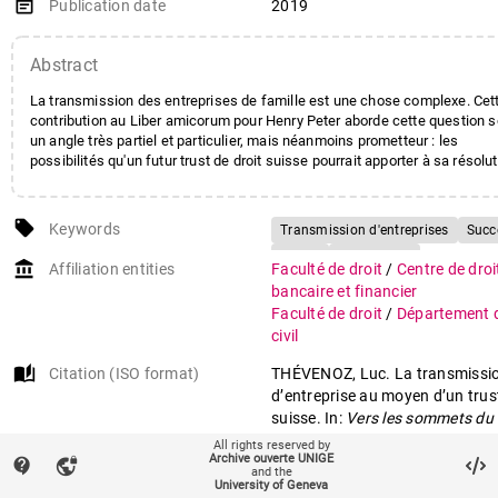
event_note
Publication date
2019
Abstract
La transmission des entreprises de famille est une chose complexe. Cet
contribution au Liber amicorum pour Henry Peter aborde cette question 
un angle très partiel et particulier, mais néanmoins prometteur : les
possibilités qu'un futur trust de droit suisse pourrait apporter à sa résolut
local_offer
Keywords
Transmission d'entreprises
Succ
Trusts
Droit suisse
account_balance
Affiliation entities
Faculté de droit
/
Centre de droi
bancaire et financier
Faculté de droit
/
Département d
civil
auto_stories
Citation (ISO format)
THÉVENOZ, Luc. La transmissi
d’entreprise au moyen d’un trus
suisse. In:
Vers les sommets du d
Liber amicorum pour Henry Pet
All rights reserved by
Archive ouverte UNIGE
Trigo Trindade, Rashid Bahar et 
contact_support
vpn_lock
and the
Neri-Castrane. (Ed.). Genève :
University of Geneva