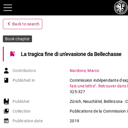
navigate_before
Back to search
Book chapter
bookmark_add
La tragica fine di un'evasione da Bellechasse
Contributors
Nardone
,
Marco
book-open
Published in
Commission indépendante d'expe
fais une lettre". Retrouver dans
325-327
Publisher
Zürich, Neuchâtel, Bellinzona :
collections_bookmark
Collection
Publications de la Commission i
event_note
Publication date
2019