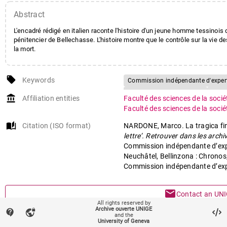
Abstract
L'encadré rédigé en italien raconte l'histoire d'un jeune homme tessinois 
pénitencier de Bellechasse. L'histoire montre que le contrôle sur la vie des
la mort.
local_offer
Keywords
Commission indépendante d'experts
Pénitencier de Bellechasse
Guar
account_balance
Affiliation entities
Faculté des sciences de la soci
Commissione peritale indipendente
Faculté des sciences de la soci
Penitenziario di Bellechasse
Gua
auto_stories
Citation (ISO format)
NARDONE, Marco. La tragica fine
lettre’. Retrouver dans les archi
Commission indépendante d’exper
Neuchâtel, Bellinzona : Chronos
Commission indépendante d’expe
mail
Contact an UNI
All rights reserved by
Archive ouverte UNIGE
contact_support
vpn_lock
mark_email_read
and the
Something wrong o
University of Geneva