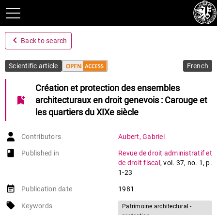
navigate_before
Back to search
Scientific article
French
Création et protection des ensembles
bookmark_add
architecturaux en droit genevois : Carouge et
les quartiers du XIXe siècle
Contributors
Aubert
,
Gabriel
book-open
Published in
Revue de droit administratif et
de droit fiscal
,
vol. 37
,
no. 1
,
p.
1-23
event_note
Publication date
1981
local_offer
Keywords
Patrimoine architectural -
protection