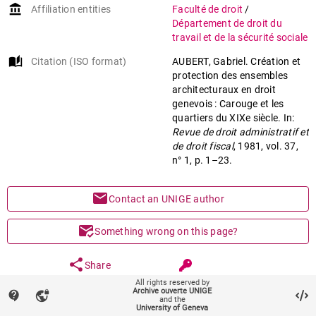
account_balance
Affiliation entities
Faculté de droit
/
Carouge (Suisse, GE)
Département de droit du
Genève (Suisse, canton)
travail et de la sécurité sociale
Naturschutz
Denkmalschutz
auto_stories
Citation (ISO format)
AUBERT, Gabriel. Création et
Schweiz
protection des ensembles
architecturaux en droit
genevois : Carouge et les
quartiers du XIXe siècle. In:
Revue de droit administratif et
de droit fiscal
, 1981, vol. 37,
n° 1, p. 1–23.
mail
Contact an UNIGE author
mark_email_read
Something wrong on this page?
share
Share
All rights reserved by
Archive ouverte UNIGE
contact_support
vpn_lock
and the
keyboard_arrow_down
help
Main files (1)
University of Geneva