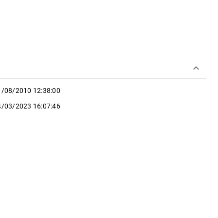
keyboard_arrow_down
1/08/2010 12:38:00
4/03/2023 16:07:46