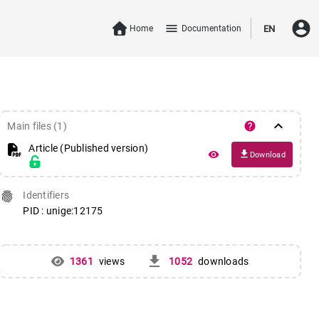
account_circle
menu
Home
Documentation
EN
keyboard_arrow_down
help
Main files (1)
Article (Published version)
file_download
remove_red_eye
Download
fingerprint
Identifiers
PID : unige:12175
get_app
1361
views
1052
downloads