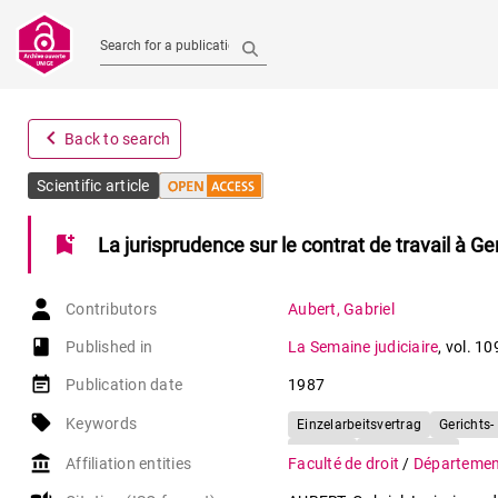
Search for a publication
navigate_before
Back to search
Scientific article
bookmark_add
La jurisprudence sur le contrat de travail à 
Contributors
Aubert
,
Gabriel
book-open
Published in
La Semaine judiciaire
,
vol. 10
event_note
Publication date
1987
local_offer
Keywords
Einzelarbeitsvertrag
Gerichts
Schweiz
Genf(Kanton)
account_balance
Affiliation entities
Faculté de droit
/
Département 