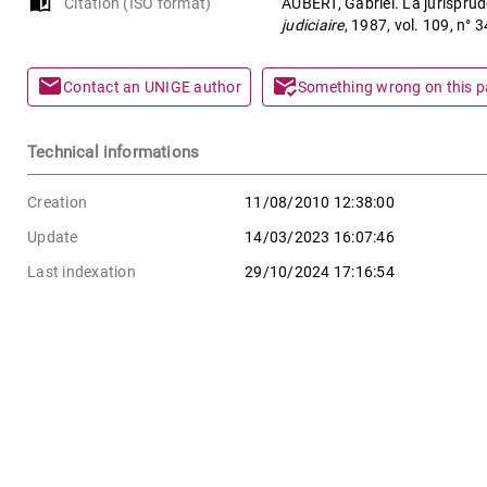
auto_stories
Citation (ISO format)
AUBERT, Gabriel. La jurisprud
judiciaire
, 1987, vol. 109, n° 
mail
mark_email_read
Contact an UNIGE author
Something wrong on this 
Technical informations
Creation
11/08/2010 12:38:00
Update
14/03/2023 16:07:46
Last indexation
29/10/2024 17:16:54