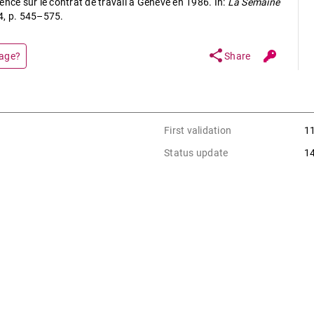
ence sur le contrat de travail à Genève en 1986. In:
La Semaine
34, p. 545–575.
share
page?
Share
First validation
1
Status update
1