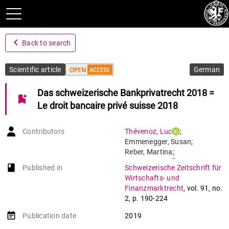
navigate_before
Back to search
Scientific article
German
Das schweizerische Bankprivatrecht 2018 =
bookmark_add
Le droit bancaire privé suisse 2018
Contributors
Thévenoz
,
Luc
;
Emmenegger
,
Susan
;
Reber
,
Martina
;
Hirsch
,
Célian
book-open
Published in
Schweizerische Zeitschrift für
Wirtschafts- und
Finanzmarktrecht
,
vol. 91
,
no.
2
,
p. 190-224
event_note
Publication date
2019