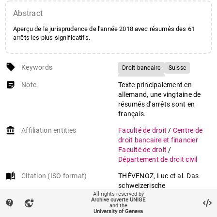
Abstract
Aperçu de la jurisprudence de l'année 2018 avec résumés des 61
arrêts les plus significatifs.
local_offer
Keywords
Droit bancaire
Suisse
Jurisprudence
sticky_note_2
Note
Texte principalement en
Défaut de légitimation
allemand, une vingtaine de
Crédits
Gestion de fortune
résumés d'arrêts sont en
français.
Conseil en placement
Sûretés
Rétrocessions
account_balance
Affiliation entities
Faculté de droit
/
Centre de
Devoir d'information
droit bancaire et financier
Faculté de droit
Exécution forcée
/
Département de droit civil
Entraide judiciaire
Transmission de données à
auto_stories
Citation (ISO format)
THÉVENOZ, Luc et al. Das
une autorité étrangère
schweizerische
All rights reserved by
Bankprivatrecht 2018 = Le
Archive ouverte UNIGE
contact_support
vpn_lock
droit bancaire privé suisse
and the
University of Geneva
2018. In:
Schweizerische