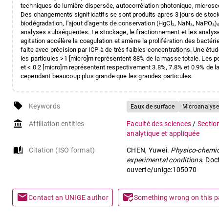
techniques de lumière dispersée, autocorrélation photonique, microsc
Des changements significatifs se sont produits après 3 jours de stockag
biodégradation, l'ajout d'agents de conservation (HgCl₂, NaN₃, NaPO₃)₆.
analyses subséquentes. Le stockage, le fractionnement et les analyses
agitation accélère la coagulation et amène la prolifération des bactérie
faite avec précision par ICP à de très faibles concentrations. Une ét
les particules >1 [micro]m représentent 88% de la masse totale. Les pe
et < 0.2 [micro]m représentent respectivement 3.8%, 7.8% et 0.9% de l
cependant beaucoup plus grande que les grandes particules.
local_offer
Keywords
Eaux de surface
Microanalyse
account_balance
Affiliation entities
Faculté des sciences
/
Sectio
analytique et appliquée
auto_stories
Citation (ISO format)
CHEN, Yuwei.
Physico-chemica
experimental conditions
. Doc
ouverte/unige:105070
mail
mark_email_read
Contact an UNIGE author
Something wrong on this 