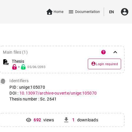
account_circle
menu
Home
Documentation
EN
keyboard_arrow_down
help
Main files (1)
Thesis
account_circle
Login required
05/06/2093
navigate_next
fingerprint
Identifiers
PID : unige:105070
DOI :
10.13097/archive-ouverte/unige:105070
Thesis number : Sc. 2641
get_app
692
views
1
downloads