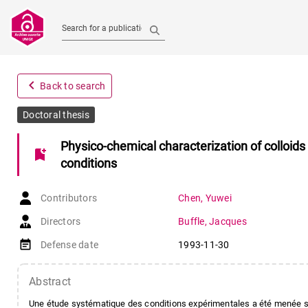
Search for a publication
navigate_before
Back to search
Doctoral thesis
Physico-chemical characterization of colloids
bookmark_add
conditions
Contributors
Chen
,
Yuwei
Directors
Buffle
,
Jacques
event_note
Defense date
1993-11-30
Abstract
Une étude systématique des conditions expérimentales a été menée sur