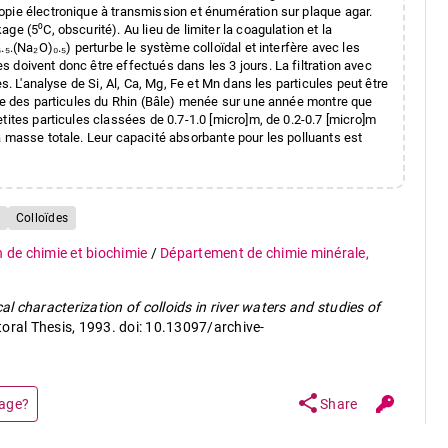
opie électronique à transmission et énumération sur plaque agar.
e (5⁰C, obscurité). Au lieu de limiter la coagulation et la
₅.(Na₂O)₀.₅) perturbe le système colloïdal et interfère avec les
 doivent donc être effectués dans les 3 jours. La filtration avec
s. L'analyse de Si, Al, Ca, Mg, Fe et Mn dans les particules peut être
ude des particules du Rhin (Bâle) menée sur une année montre que
tites particules classées de 0.7-1.0 [micro]m, de 0.2-0.7 [micro]m
a masse totale. Leur capacité absorbante pour les polluants est
Colloïdes
n de chimie et biochimie
/
Département de chimie minérale,
l characterization of colloids in river waters and studies of
toral Thesis, 1993. doi: 10.13097/archive-
share
page?
Share