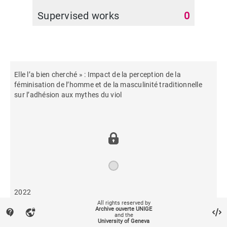
Supervised works
0
Elle l’a bien cherché » : Impact de la perception de la
féminisation de l’homme et de la masculinité traditionnelle
sur l’adhésion aux mythes du viol
2022
All rights reserved by
Archive ouverte UNIGE
contact_support
vpn_lock
and the
223
University of Geneva