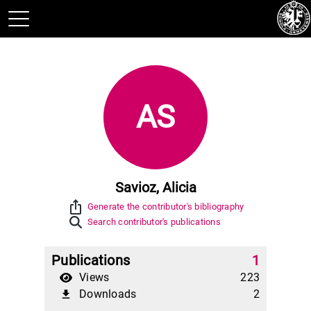
AS
Savioz, Alicia
ios_share
Generate the contributor's bibliography
Search contributor's publications
Publications
1
Views
223
Downloads
2
file_download