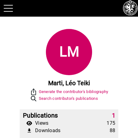
LM
Marti, Léo Teiki
ios_share
Generate the contributor's bibliography
Search contributor's publications
Publications
1
Views
175
Downloads
88
file_download