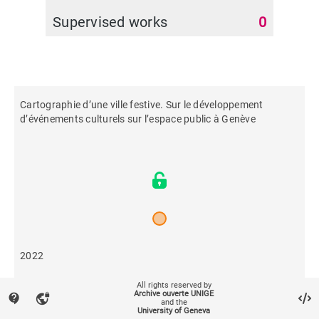
Supervised works
0
Cartographie d’une ville festive. Sur le développement
d’événements culturels sur l’espace public à Genève
2022
All rights reserved by
175
Archive ouverte UNIGE
contact_support
vpn_lock
and the
University of Geneva