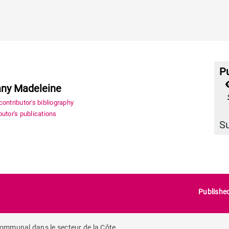
Pu
fany Madeleine
file_
ontributor's bibliography
utor's publications
S
Publishe
ommunal dans le secteur de la Côte