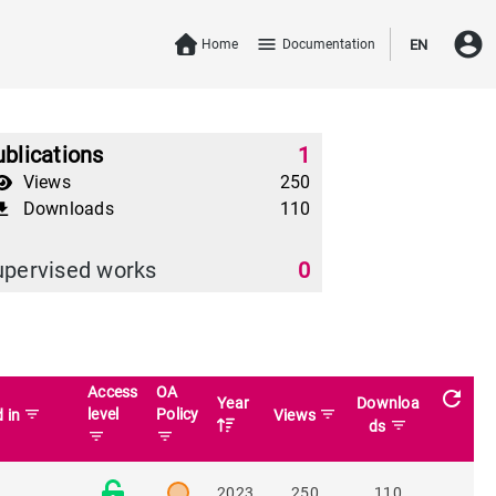
account_circle
menu
Home
Documentation
EN
blications
1
Views
250
Downloads
110
download
upervised works
0
Access
OA
refresh
Year
Downloa
filter_list
level
Policy
filter_list
d in
Views
filter_list
ds
filter_list
filter_list
2023
250
110