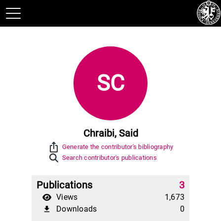
SC
Chraibi, Said
ios_share
Generate the contributor's bibliography
Search contributor's publications
Publications
3
Views
1,673
Downloads
0
file_download