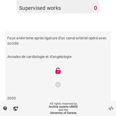
Supervised works
0
Faux anévrisme après ligature d'un canal artériel opéré avec
succès
Annales de cardiologie et d'angéiologie
2003
All rights reserved by
Archive ouverte UNIGE
contact_support
vpn_lock
and the
582
University of Geneva