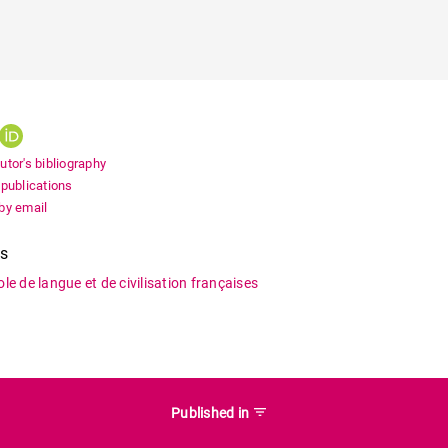
utor's bibliography
 publications
by email
es
ole de langue et de civilisation françaises
filter_list
Published in