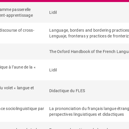
gramme passerelle
Lidil
ent-apprentissage
discourse of cross-
Language, borders and bordering practices
Lenguaje, fronteras y practices de fronteri
The Oxford Handbook of the French Lang
ue à l’aune de la «
Lidil
u volet « langue et
Didactique du FLES
nce sociolinguistique par
La prononciation du français langue étrang
perspectives linguistiques et didactiques