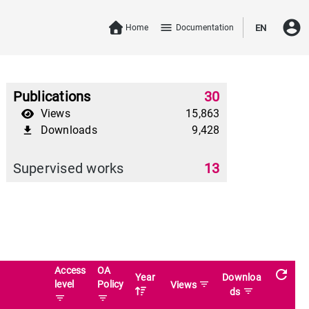
account_circle
menu
Home
Documentation
EN
Publications
30
Views
15,863
Downloads
9,428
file_download
Supervised works
13
Access
OA
refresh
Year
Downloa
level
Policy
filter_list
Views
filter_list
ds
filter_list
filter_list