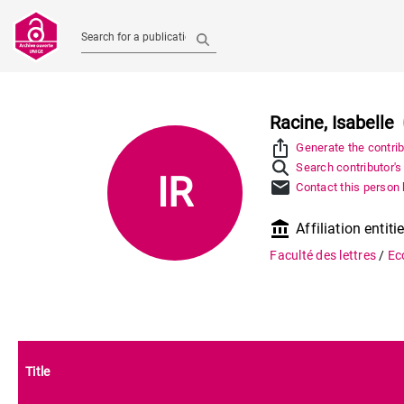
Search for a publication
Racine, Isabelle
ios_share
Generate the contrib
Search contributor's
IR
mail
Contact this person 
account_balance
Affiliation entiti
Faculté des lettres
/
Ec
Title