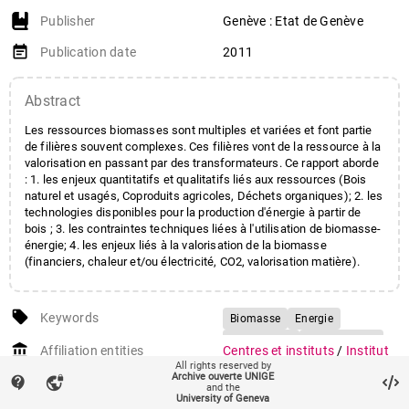
Publisher
Genève : Etat de Genève
event_note
Publication date
2011
Abstract
Les ressources biomasses sont multiples et variées et font partie
de filières souvent complexes. Ces filières vont de la ressource à la
valorisation en passant par des transformateurs. Ce rapport aborde
: 1. les enjeux quantitatifs et qualitatifs liés aux ressources (Bois
naturel et usagés, Coproduits agricoles, Déchets organiques); 2. les
technologies disponibles pour la production d'énergie à partir de
bois ; 3. les contraintes techniques liées à l'utilisation de biomasse-
énergie; 4. les enjeux liés à la valorisation de la biomasse
(financiers, chaleur et/ou électricité, CO2, valorisation matière).
local_offer
Keywords
Biomasse
Energie
Bois-énergie
Cogénération
account_balance
Affiliation entities
Centres et instituts
/
Institut
All rights reserved by
des sciences de
Archive ouverte UNIGE
contact_support
vpn_lock
l'environnement
and the
University of Geneva
Faculté des sciences
/
Section