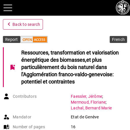
navigate_before
Back to search
Report
French
Ressources, transformation et valorisation
énergétique des biomasses,et plus
bookmark_add
particulièrement du bois naturel dans
l'Agglomération franco-valdo-genevoise:
potentiel et contraintes
Contributors
Faessler
,
Jérôme
;
Mermoud
,
Floriane
;
Lachal
,
Bernard Marie
Mandator
Etat de Genève
auto_stories
Number of pages
16