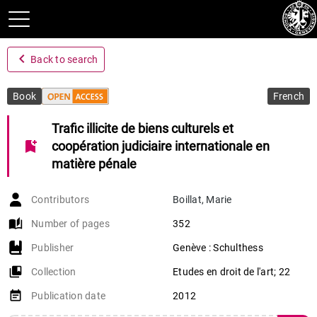
navigate_before
Back to search
Book
French
Trafic illicite de biens culturels et
bookmark_add
coopération judiciaire internationale en
matière pénale
Contributors
Boillat
,
Marie
auto_stories
Number of pages
352
Publisher
Genève : Schulthess
collections_bookmark
Collection
Etudes en droit de l'art; 22
event_note
Publication date
2012