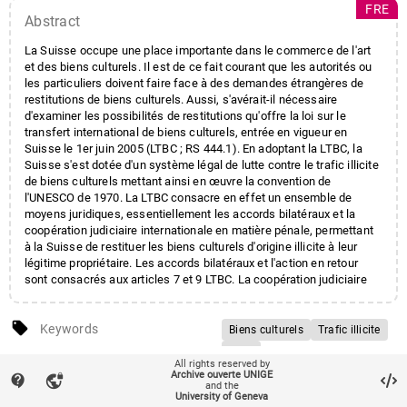
FRE
Abstract
La Suisse occupe une place importante dans le commerce de l'art
et des biens culturels. Il est de ce fait courant que les autorités ou
les particuliers doivent faire face à des demandes étrangères de
restitutions de biens culturels. Aussi, s'avérait-il nécessaire
d'examiner les possibilités de restitutions qu'offre la loi sur le
transfert international de biens culturels, entrée en vigueur en
Suisse le 1er juin 2005 (LTBC ; RS 444.1). En adoptant la LTBC, la
Suisse s'est dotée d'un système légal de lutte contre le trafic illicite
de biens culturels mettant ainsi en œuvre la convention de
l'UNESCO de 1970. La LTBC consacre en effet un ensemble de
moyens juridiques, essentiellement les accords bilatéraux et la
coopération judiciaire internationale en matière pénale, permettant
à la Suisse de restituer les biens culturels d'origine illicite à leur
légitime propriétaire. Les accords bilatéraux et l'action en retour
sont consacrés aux articles 7 et 9 LTBC. La coopération judiciaire
internationale en matière pénale, connue de longue date du droit
suisse, est désormais considérée comme un moyen de lutte contre
local_offer
le trafic illicite de biens culturels grâce à la création d'infractions
Keywords
Biens culturels
Trafic illicite
pénales portant spécifiquement sur les biens culturels. L'objectif
LTBC
sticky_note_2
général de cette étude est donc d'une part, d'analyser dans quelle
Note
Edition commerciale de la
All rights reserved by
Coopération judiciaire
Archive ouverte UNIGE
mesure les moyens mis en place par la LTBC sont propres à lutter
contact_support
vpn_lock
thèse de l'Université de
and the
internationale en matière
contre le trafic illicite de biens culturels et, d'autre part, de
University of Geneva
Genève D. 836, également