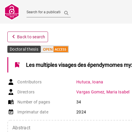
Search for a publication
navigate_before
Back to search
Doctoral thesis
bookmark_add
Les multiples visages des épendymomes myx
Contributors
Hutuca
,
Ioana
Directors
Vargas Gomez
,
Maria Isabel
auto_stories
Number of pages
34
event_note
Imprimatur date
2024
Abstract