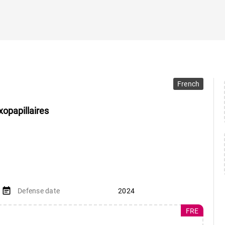
French
opapillaires
event_note
Defense date
2024
FRE