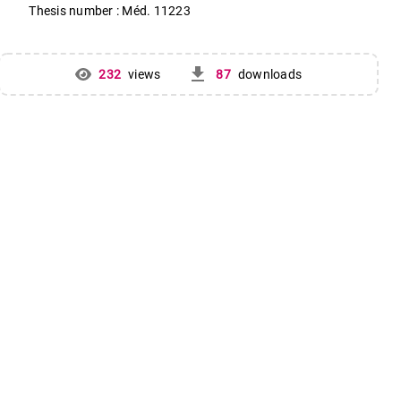
Thesis number : Méd. 11223
get_app
232
views
87
downloads