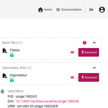
account_circle
menu
Home
Documentation
EN
keyboard_arrow_down
help
Main files (1)
Thesis
file_download
remove_red_eye
Download
keyboard_arrow_down
Secondary files (1)
Imprimatur
file_download
remove_red_eye
Download
fingerprint
Identifiers
PID : unige:180243
DOI :
10.13097/archive-ouverte/unige:180243
URN : urn:nbn:ch:unige-1802438