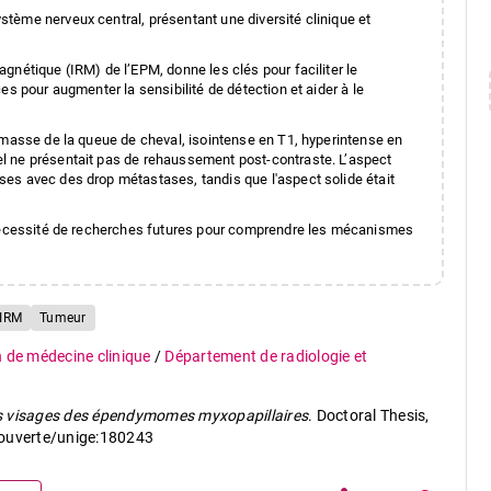
tème nerveux central, présentant une diversité clinique et
gnétique (IRM) de l’EPM, donne les clés pour faciliter le
es pour augmenter la sensibilité de détection et aider à le
 masse de la queue de cheval, isointense en T1, hyperintense en
l ne présentait pas de rehaussement post-contraste. L’aspect
es avec des drop métastases, tandis que l'aspect solide était
a nécessité de recherches futures pour comprendre les mécanismes
IRM
Tumeur
n de médecine clinique
/
Département de radiologie et
s visages des épendymomes myxopapillaires
. Doctoral Thesis,
-ouverte/unige:180243