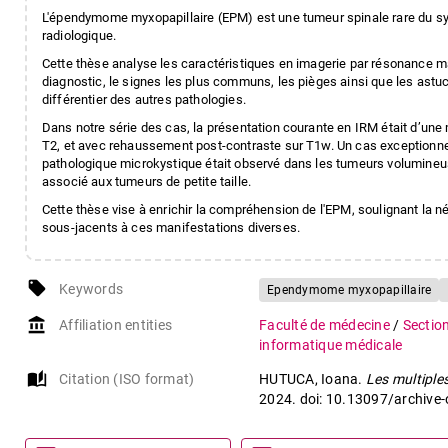
L'épendymome myxopapillaire (EPM) est une tumeur spinale rare du sys
radiologique.
Cette thèse analyse les caractéristiques en imagerie par résonance ma
diagnostic, le signes les plus communs, les pièges ainsi que les astuc
différentier des autres pathologies.
Dans notre série des cas, la présentation courante en IRM était d’une
T2, et avec rehaussement post-contraste sur T1w. Un cas exceptionne
pathologique microkystique était observé dans les tumeurs volumineus
associé aux tumeurs de petite taille.
Cette thèse vise à enrichir la compréhension de l'EPM, soulignant l
sous-jacents à ces manifestations diverses.
local_offer
Keywords
Ependymome myxopapillaire
account_balance
Affiliation entities
Faculté de médecine
/
Sectio
informatique médicale
auto_stories
Citation (ISO format)
HUTUCA, Ioana.
Les multiple
2024. doi: 10.13097/archive