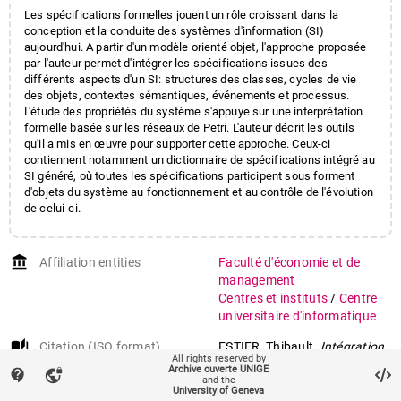
Les spécifications formelles jouent un rôle croissant dans la
conception et la conduite des systèmes d'information (SI)
aujourd'hui. A partir d'un modèle orienté objet, l'approche proposée
par l'auteur permet d'intégrer les spécifications issues des
différents aspects d'un SI: structures des classes, cycles de vie
des objets, contextes sémantiques, événements et processus.
L'étude des propriétés du système s'appuye sur une interprétation
formelle basée sur les réseaux de Petri. L'auteur décrit les outils
qu'il a mis en œuvre pour supporter cette approche. Ceux-ci
contiennent notamment un dictionnaire de spécifications intégré au
SI généré, où toutes les spécifications participent sous forment
d'objets du système au fonctionnement et au contrôle de l'évolution
de celui-ci.
account_balance
Affiliation entities
Faculté d'économie et de
management
Centres et instituts
/
Centre
universitaire d'informatique
auto_stories
Citation (ISO format)
ESTIER, Thibault.
Intégration
All rights reserved by
des spécifications dans la
Archive ouverte UNIGE
contact_support
vpn_lock
and the
conception des systèmes
University of Geneva
d’information
. Doctoral