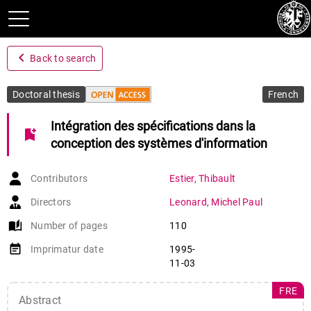
navigate_before
Back to search
Doctoral thesis
French
Intégration des spécifications dans la
bookmark_add
conception des systèmes d'information
Contributors
Estier
,
Thibault
Directors
Leonard
,
Michel Paul
auto_stories
Number of pages
110
event_note
Imprimatur date
1995-
11-03
FRE
Abstract