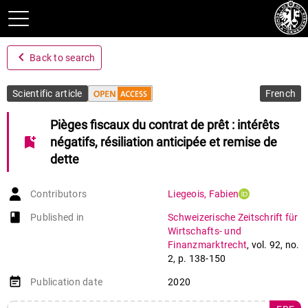
navigate_before
Back to search
Scientific article
French
Pièges fiscaux du contrat de prêt : intérêts
bookmark_add
négatifs, résiliation anticipée et remise de
dette
Contributors
Liegeois
,
Fabien
book-open
Published in
Schweizerische Zeitschrift für
Wirtschafts- und
Finanzmarktrecht
,
vol. 92
,
no.
2
,
p. 138-150
event_note
Publication date
2020