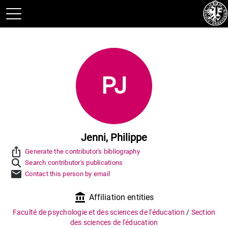
PJ
Jenni, Philippe
ios_share
Generate the contributor's bibliography
Search contributor's publications
mail
Contact this person by email
account_balance
Affiliation entities
Faculté de psychologie et des sciences de l'éducation
/
Section
des sciences de l'éducation