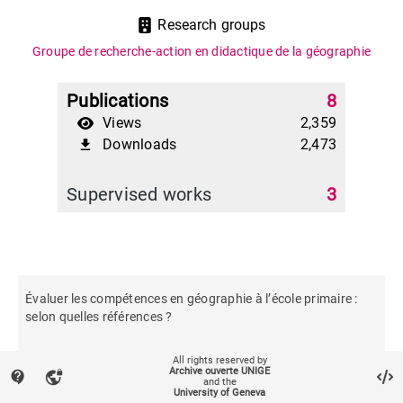
Research groups
Groupe de recherche-action en didactique de la géographie
Publications
8
Views
2,359
Downloads
2,473
file_download
Supervised works
3
Évaluer les compétences en géographie à l’école primaire :
selon quelles références ?
All rights reserved by
Didactiques de l’histoire, de la géographie et de l’éducation à
Archive ouverte UNIGE
contact_support
vpn_lock
la citoyenneté. Références pour la pratique et la recherche
and the
University of Geneva