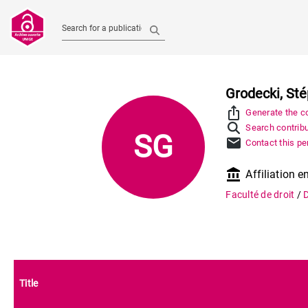
Search for a publication
Grodecki, St
ios_share
Generate the co
Search contribu
SG
mail
Contact this pe
account_balance
Affiliation en
Faculté de droit
/
D
Title