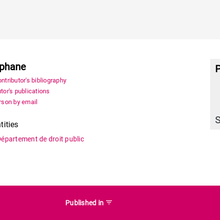
éphane
P
ntributor's bibliography
tor's publications
rson by email
S
tities
épartement de droit public
filter_list
Published in