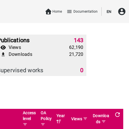
account_circle
menu
Home
Documentation
EN
ublications
143
Views
62,190
Downloads
21,720
file_download
upervised works
0
Access
OA
refresh
Year
Downloa
level
Policy
filter_list
Views
filter_list
ds
filter_list
filter_list